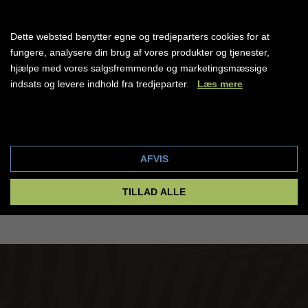
Samlet antal rejsende (f.eks. 2 voksne + 1 barn)
Dette websted benytter egne og tredjeparters cookies for at
Bemærkninger
fungere, analysere din brug af vores produkter og tjenester,
hjælpe med vores salgsfremmende og marketingsmæssige
indsats og levere indhold fra tredjeparter.
Læs mere
Cookie indstillinger
AFVIS
TILLAD ALLE