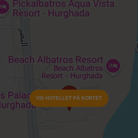
eter
VIS HOTELLET PÅ KORTET