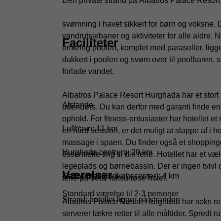
Den private strand på Albatros Palace Resort
svømning i havet sikkert for børn og voksne. 
vandrutsjebaner og aktiviteter for alle aldre.
Faciliteter
omkring poolen, komplet med parasoller, ligge
dukkert i poolen og svøm over til poolbaren, 
forlade vandet.
Albatros Palace Resort Hurghada har et stort 
Afstande
udendørs. Du kan derfor med garanti finde en a
ophold. For fitness-entusiaster har hotellet et
Lufthavn: 11 km
en hård session, er det muligt at slappe af i 
massage i spaen. Du finder også et shoppingo
Hurghada centrum: 20 km
essentielle ting til din ferie. Hotellet har et v
legeplads og børnebassin. Der er ingen tvivl 
Værelser
Senzo Mall (indkøbscenter): 4 km
ferie på dette luksuriøse hotel.
Standard værelse til 2-3 personer
Strand: hotellet ligger på stranden
Albatros Palace Resort Hurghada har seks rest
serverer lækre retter til alle måltider. Spredt