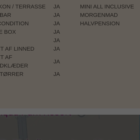
KON / TERRASSE
JA
MINI ALL INCLUSIVE
IBAR
JA
MORGENMAD
CONDITION
JA
HALVPENSION
E BOX
JA
JA
FT AF LINNED
JA
T AF
JA
DKLÆDER
TØRRER
JA
Albatros Resort)
)
)