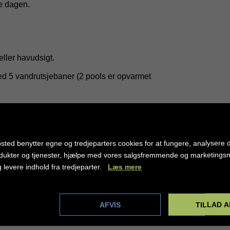
le dagen.
ller havudsigt.
med 5 vandrutsjebaner (2 pools er opvarmet
da inkluderer måltider i alle hotellets
 parasoller
sted benytter egne og tredjeparters cookies for at fungere, analysere d
kkevarer, herunder alkoholholdige
dukter og tjenester, hjælpe med vores salgsfremmende og marketing
, kaffe, te og husets vin serveret i glas.
g levere indhold fra tredjeparter.
Læs mere
.00, uden for disse tider opkræves ekstra
dstillinger
AFVIS
TILLAD A
und af ugunstige vejrforhold eller