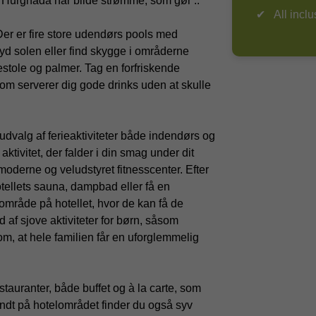
 Hurghada har blide strømme, som gør ..
All inclu
Der er fire store udendørs pools med
 Nyd solen eller find skygge i områderne
stole og palmer. Tag en forfriskende
som serverer dig gode drinks uden at skulle
udvalg af ferieaktiviteter både indendørs og
ktivitet, der falder i din smag under dit
 moderne og veludstyret fitnesscenter. Efter
hotellets sauna, dampbad eller få en
mråde på hotellet, hvor de kan få de
æld af sjove aktiviteter for børn, såsom
om, at hele familien får en uforglemmelig
auranter, både buffet og à la carte, som
 rundt på hotelområdet finder du også syv