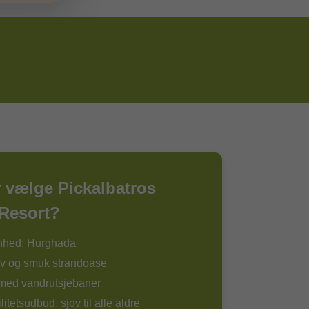
 vælge Pickalbatros
 Resort?
nhed: Hurghada
iv og smuk strandoase
 med vandrutsjebaner
ilitetsudbud, sjov til alle aldre