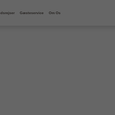
dsrejser
Gæsteservice
Om Os