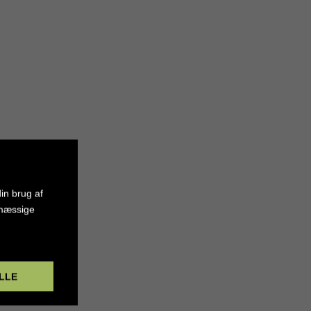
in brug af
smæssige
LLE