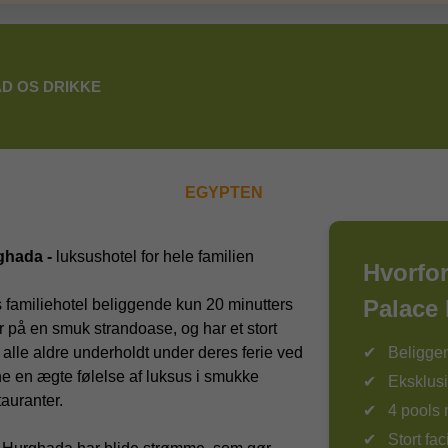
D OS DRIKKE
EGYPTEN
ghada -
luksushotel for hele familien
Hvorfor
Palace
 familiehotel beliggende kun 20 minutters
r på en smuk strandoase, og har et stort
lde alle aldre underholdt under deres ferie ved
Beligge
ne en ægte følelse af luksus i smukke
Eksklus
auranter.
4 pools
Stort fac