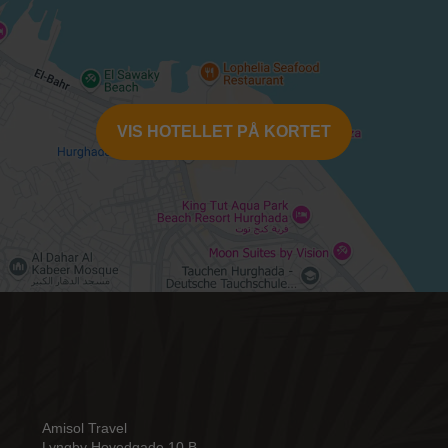
VIS HOTELLET PÅ KORTET
Amisol Travel
Lyngby Hovedgade 10 B