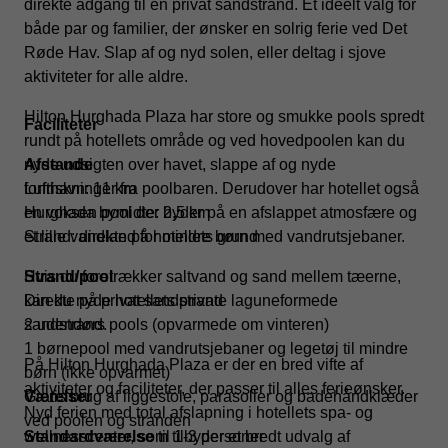
direkte adgang til en privat sandstrand. Et ideelt valg for
både par og familier, der ønsker en solrig ferie ved Det
Røde Hav. Slap af og nyd solen, eller deltag i sjove
aktiviteter for alle aldre.
Hilton Hurghada Plaza har store og smukke pools spredt
Faciliteter
rundt på hotellets område og ved hovedpoolen kan du
nyde udsigten over havet, slappe af og nyde
Afstande
forfriskninger fra poolbaren. Derudover har hotellet også
Lufthavn: 11 km
en voksen pool der byder på en afslappet atmosfære og
Hurghada bymidte: 2,5 km
et lille vandland for mindre børn med vandrutsjebaner.
Strand: direkte på hotellets grund
Hvis du foretrækker saltvand og sand mellem tæerne,
Strand/pool
kan du nyde hotellets private laguneformede
Direkte på privat sandstrand
sandstrand.
2 udendørs pools (opvarmede om vinteren)
1 børnepool med vandrutsjebaner og legetøj til mindre
På Hilton Hurghada Plaza er der en bred vifte af
børn (ikke opvarmet)
aktiviteter og faciliteter, der passer til alles ferieønsker.
Gratis brug af liggestole, parasoller og badehåndklæder
Værelser
Nyd ferien med total afslapning i hotellets spa- og
ved poolen og stranden
wellnesscenter, som tilbyder et bredt udvalg af
Standardværelse
til 1-3 personer