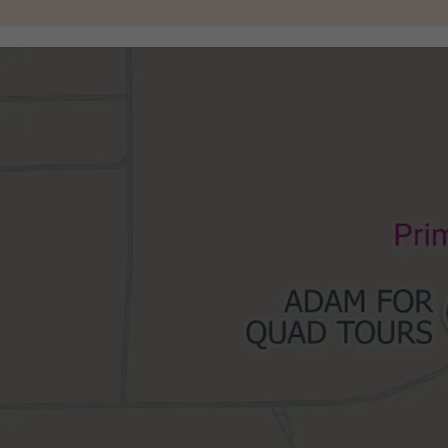
kan holde lukket juleaften og nytårsaften. Nyt
pris.