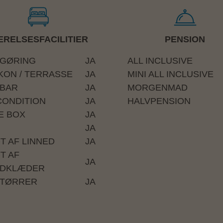
RELSESFACILITIER
PENSION
iddag under opholdet)
GØRING
JA
ALL INCLUSIVE
KON / TERRASSE
JA
MINI ALL INCLUSIVE
dgå badetøj og klæde sig "smart casual" til
IBAR
JA
MORGENMAD
CONDITION
JA
HALVPENSION
E BOX
JA
JA
guide eller receptionen øjeblikkeligt; de
FT AF LINNED
JA
T AF
JA
icap
DKLÆDER
rund med lidt trapper/trin, der er
TØRRER
JA
el, send til post@amisol.dk.
lemiddag mod et tillæg, og nogle restauranter