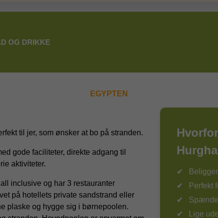
D OG DRIKKE
EGYPTEN
Hvorfo
erfekt til jer, som ønsker at bo på stranden.
Hurgha
med gode faciliteter, direkte adgang til
e aktiviteter.
Beligge
l inclusive og har 3 restauranter
Perfekt f
et på hotellets private sandstrand eller
Spændend
ne plaske og hygge sig i børnepoolen.
Lige ud