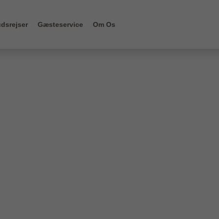
dsrejser
Gæsteservice
Om Os