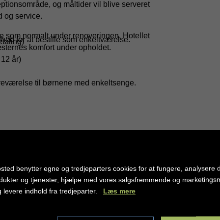
eptionsområde, og måltider vil blive serveret
d og service.
bne som normalt under renoveringen. Hotellet
hed for at bestille som enkeltværelse.
taling)
gæsternes komfort under opholdet.
 12 år)
eværelse til børnene med enkeltsenge.
omstdagen og slutter ved check-out kl.
kun i glas og ikke i hele flasker. Tider og
sted benytter egne og tredjeparters cookies for at fungere, analysere d
dukter og tjenester, hjælpe med vores salgsfremmende og marketing
g levere indhold fra tredjeparter.
Læs mere
 værelser: 469