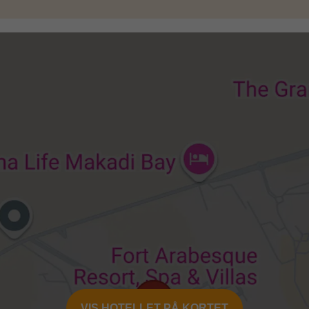
årsmiddag er som regel inkluderet i rejsens
VIS HOTELLET PÅ KORTET