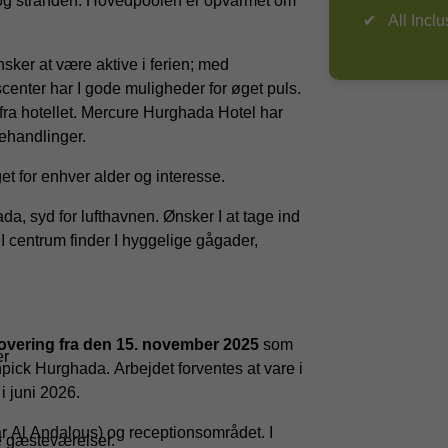
e og stranden. Hovedpoolen er opvarmet om
All Inclu
nsker at være aktive i ferien; med
center har I gode muligheder for øget puls.
fra hotellet. Mercure Hurghada Hotel har
ehandlinger.
et for enhver alder og interesse.
da, syd for lufthavnen. Ønsker I at tage ind
. I centrum finder I hyggelige gågader,
novering fra den 15. november 2025
som
er
ick Hurghada. Arbejdet forventes at vare i
i juni 2026.
r Al Andalous) og receptionsområdet. I
 gæsteværelser.