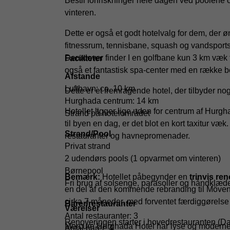
Bestil forfriskninger hele dagen ved poolen
vinteren.
Dette er også et godt hotelvalg for dem, der ø
fitnessrum, tennisbane, squash og vandsports
Derudover finder I en golfbane kun 3 km væk 
Faciliteter
også et fantastisk spa-center med en række b
Afstande
Lufthavn: ca. 10 km
Dette er et fremragende hotel, der tilbyder nog
Hurghada centrum: 14 km
Hotellet ligger lige uden for centrum af Hurgha
Strand på hotelområdet
til byen en dag, er det blot en kort taxitur væk
Strand/Pool
restauranter og havnepromenader.
Privat strand
2 udendørs pools (1 opvarmet om vinteren)
Børnepool
Bemærk:
Hotellet påbegynder en
trinvis re
Fri brug af solsenge, parasoller og håndklæd
en del af den kommende rebranding til Mövenp
cirka 7 måneder, med forventet færdiggørelse 
Barer/restauranter
Værelser
Antal restauranter: 3
Renoveringen starter i hovedrestauranten (Da
Mercure Hurghada Hotel har lyse og moderne
Antal barer: 4