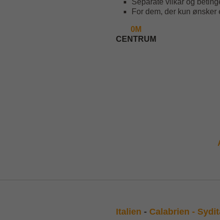
Separate vilkår og betinge
For dem, der kun ønsker 
0M
CENTRUM
Italien
-
Calabrien - Sydit