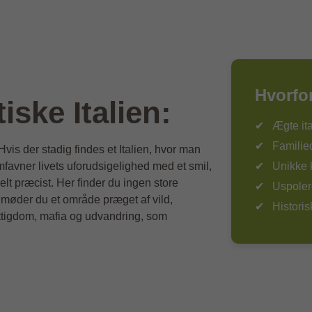
Hvorfo
iske Italien:
Ægte it
Familie
is der stadig findes et Italien, hvor man
favner livets uforudsigelighed med et smil,
Unikke 
helt præcist. Her finder du ingen store
Uspoler
et møder du et område præget af vild,
Histori
attigdom, mafia og udvandring, som