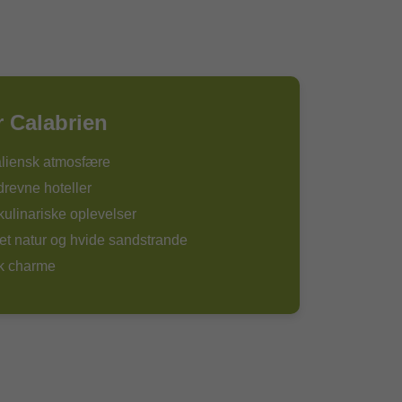
r Calabrien
aliensk atmosfære
drevne hoteller
kulinariske oplevelser
et natur og hvide sandstrande
sk charme