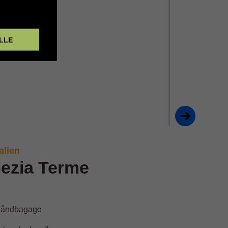
LLE
alien
mezia Terme
g håndbagage