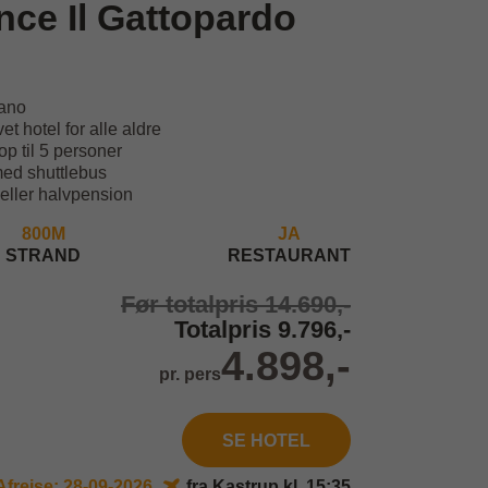
nce Il Gattopardo
cano
t hotel for alle aldre
op til 5 personer
med shuttlebus
ller halvpension
800M
JA
STRAND
RESTAURANT
Før totalpris 14.690,-
Totalpris 9.796,-
4.898,-
pr. pers
SE HOTEL
Afrejse: 28-09-2026
fra Kastrup kl. 15:35