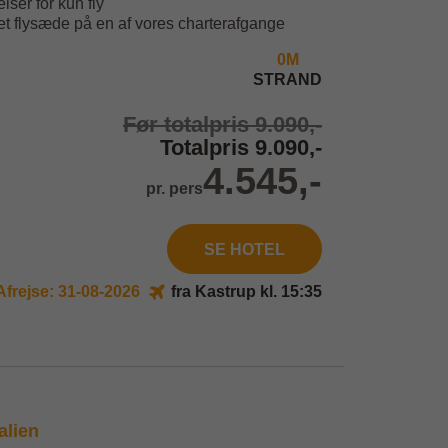
lser for kun fly
et flysæde på en af vores charterafgange
0M
STRAND
Før totalpris 9.090,-
Totalpris 9.090,-
4.545,-
pr. pers
SE HOTEL
Afrejse: 31-08-2026
fra Kastrup kl. 15:35
alien