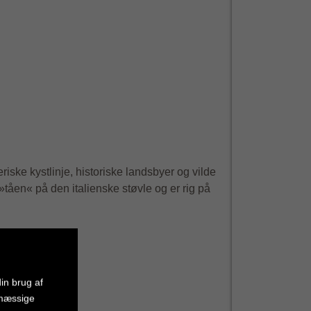
Fredeliger
riske kystlinje, historiske landsbyer og vilde
Mindre stress
»tåen« på den italienske støvle og er rig på
lange køer og
in brug af
smæssige