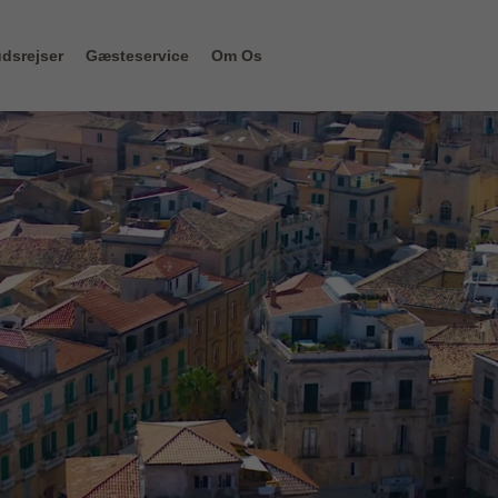
dsrejser
Gæsteservice
Om Os