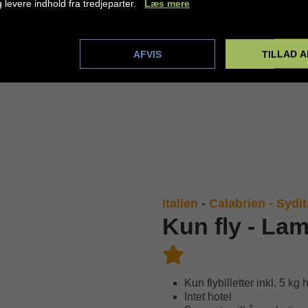
g levere indhold fra tredjeparter.
Læs mere
dstillinger
AFVIS
TILLAD A
Italien
-
Calabrien - Sydit
Kun fly - La
Kun flybilletter inkl. 5 k
Intet hotel