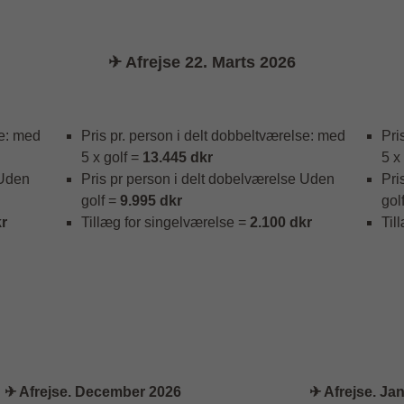
✈ Afrejse 22. Marts 2026
se: med
Pris pr. person i delt dobbeltværelse: med
Pri
5 x golf =
13.445 dkr
5 x
 Uden
Pris pr person i delt dobelværelse Uden
Pri
golf =
9.995 dkr
gol
kr
Tillæg for singelværelse =
2.100 dkr
Til
✈ Afrejse. December 2026
✈ Afrejse. Ja