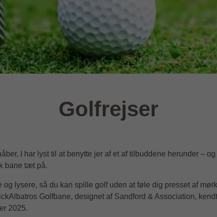
Golfrejser
åber, I har lyst til at benytte jer af et af tilbuddene herunder – o
sk bane tæt på.
 og lysere, så du kan spille golf uden at føle dig presset af mø
 PickAlbatros Golfbane, designet af Sandford & Association, ken
er 2025.