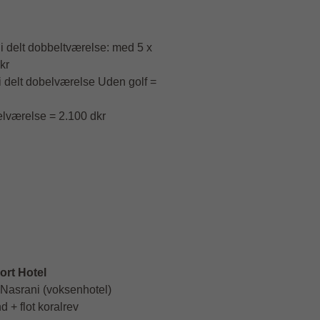
 i delt dobbeltværelse: med 5 x
kr
 i delt dobelværelse Uden golf =
gelværelse = 2.100 dkr
rt Hotel
Nasrani (voksenhotel)
d + flot koralrev