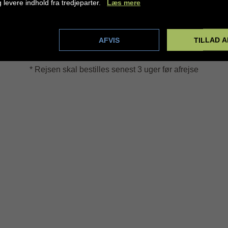
g levere indhold fra tredjeparter.
Læs mere
Golfrejse tilbud
dstillinger
AFVIS
TILLAD A
* Rejsen skal bestilles senest 3 uger før afrejse