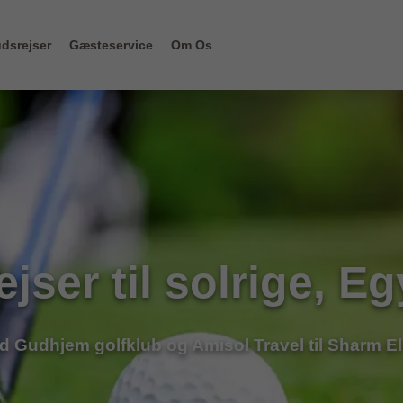
dsrejser
Gæsteservice
Om Os
ejser til solrige, E
 Gudhjem golfklub og Amisol Travel til Sharm E