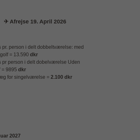
✈ Afrejse 19. April 2026
s pr. person i delt dobbeltværelse: med
 golf = 13.590
dkr
s pr person i delt dobelværelse Uden
f = 9895
dkr
læg for singelværelse =
2.100 dkr
nuar 2027