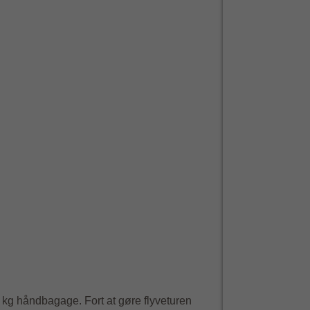
På feriedes
5 kg håndbagage. Fort at gøre flyveturen
Bustransport til