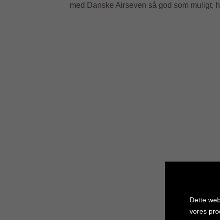
med Danske Airseven så god som muligt, har
Dette web
vores pro