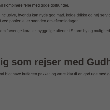
 vil kombinere ferie med gode golfrunder.
Inclusive, hvor du kan nyde god mad, kolde drikke og høj service
af ved poolen eller stranden om eftermiddagen.
em farverige koraller, hyggelige aftener i Sharm by og mulighe
dig som rejser med Gud
skal blot have kufferten pakket, og være klar til en god uge med g