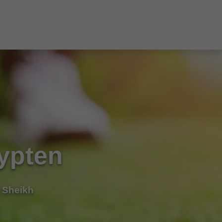
gypten
l Sheikh