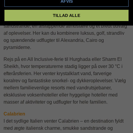
AFVIS
Nyhed! Marassi
Oplev Egyptens smukkeste resort ved Alexandriakysten. Et
TILLAD ALLE
nyt paradis til solrige vinterrejser med kilometerlange
sandstrande, en afslappende atmosfære og et bredt udvalg
af oplevelser. Her kan du kombinere luksus, golf, strandliv
og spændende udflugter til Alexandria, Cairo og
pyramiderne.
Rejs på en All Inclusive-ferie til Hurghada eller Sharm El
Sheikh, hvor temperaturerne stadig ligger på over 30 °C i
efterårsferien. Her venter krystalklart vand, farverige
koralrev og fantastiske snorkel- og dykkeroplevelser. Vælg
mellem familievenlige resorts med vandrutsjebaner,
eksklusive voksenhoteller eller hyggelige hoteller med
masser af aktiviteter og udflugter for hele familien.
Calabrien
I det sydlige Italien venter Calabrien – en destination fyldt
med ægte italiensk charme, smukke sandstrande og