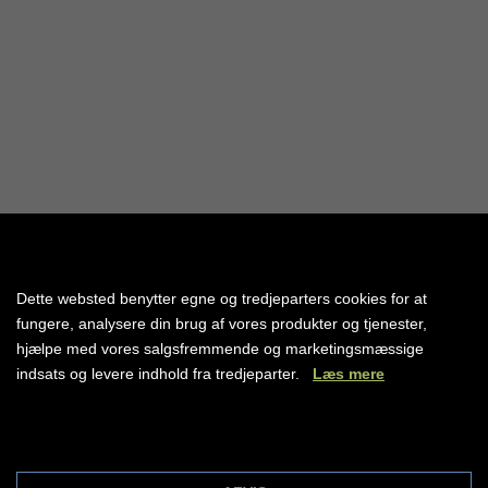
Efterårsferie 2026 – Din solrige pause fra hverdagen
Fra kulturrejser til Madeira til badeferie i Hurghada, golf i
Marassi, vandsportsoplevelser i Sharm El Sheikh eller
Dette websted benytter egne og tredjeparters cookies for at
autentisk ferie i Calabrien?
fungere, analysere din brug af vores produkter og tjenester,
hjælpe med vores salgsfremmende og marketingsmæssige
Tag med os på en solrig efterårsferie, du sent vil glemme! Vi
indsats og levere indhold fra tredjeparter.
Læs mere
har samlet et udvalg af spændende rejsemål og hoteller, der
passer til dine ferieønsker – uanset om du rejser som par,
med familien eller søger afslapning og velvære.
Cookie indstillinger
Egypten