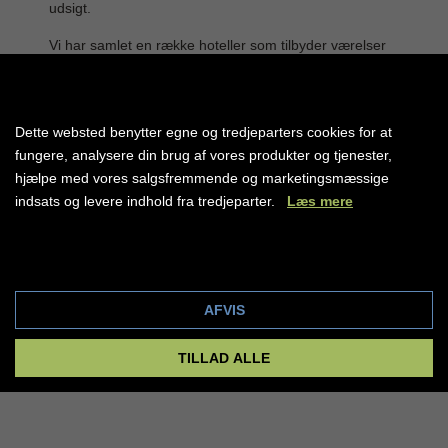
udsigt.
Vi har samlet en række hoteller som tilbyder værelser
med havudsigt. Hotellerne er kendetegnet ved at ligge
direkte ved stranden. Se de forskellige muligheder på
hvert hotel.
Dette websted benytter egne og tredjeparters cookies for at
fungere, analysere din brug af vores produkter og tjenester,
hjælpe med vores salgsfremmende og marketingsmæssige
LÆS MERE
indsats og levere indhold fra tredjeparter.
Læs mere
Cookie indstillinger
AFVIS
TILLAD ALLE