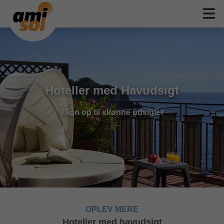
Hoteller med Havudsigt
Vågn op til skønne udsigter
OPLEV MERE
Hoteller med havudsigt