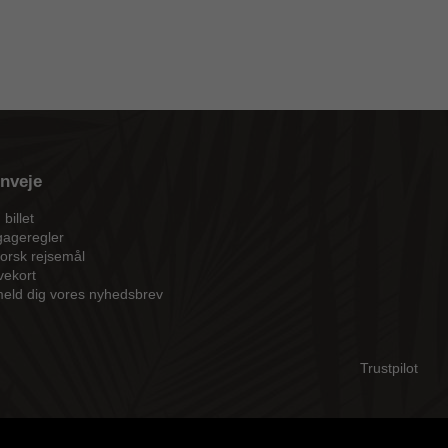
nveje
 billet
ageregler
orsk rejsemål
ekort
meld dig vores nyhedsbrev
Trustpilot