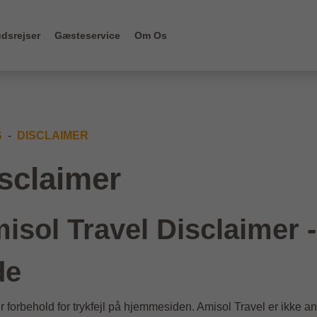
dsrejser
Gæsteservice
Om Os
S
DISCLAIMER
sclaimer
isol Travel Disclaimer -
de
r forbehold for trykfejl på hjemmesiden. Amisol Travel er ikke an