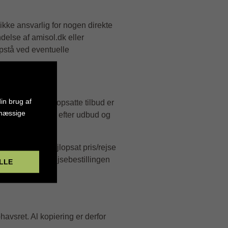
 ikke ansvarlig for nogen direkte
delse af amisol.dk eller
opstå ved eventuelle
in brug af
mmeside. Vores opsatte tilbud er
smæssige
serne vil variere efter udbud og
de. Er der en fejlopsat pris/rejse
stillingen hvis rejsebestillingen
LLE
editkort under
havsret. Al kopiering er derfor