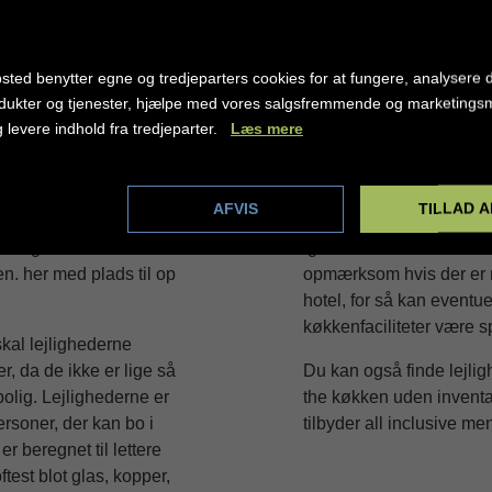
TRUP OG BILLUND 
sted benytter egne og tredjeparters cookies for at fungere, analysere d
dukter og tjenester, hjælpe med vores salgsfremmende og marketing
g levere indhold fra tredjeparter.
Læs mere
hvor det er muligt at bo i
Lejlighederne er typisk u
ere værelser. Hvis man
køkkenniche, køleskab, W
ejlighed betyder det, at
sikkerhedsboks. Ovenstå
dstillinger
AFVIS
TILLAD A
 samt et opholdsrum/stue
til hotel, hvorfor du alti
legnet til familier eller
igennem for faciliteter i
n. her med plads til op
opmærksom hvis der er må
hotel, for så kan eventue
køkkenfaciliteter være 
skal lejlighederne
r, da de ikke er lige så
Du kan også finde lejligh
olig. Lejlighederne er
the køkken uden inventar
ersoner, der kan bo i
tilbyder all inclusive me
r beregnet til lettere
test blot glas, kopper,