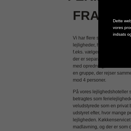
FRA KAS
Dette web
vores pro
indsats o
Vi har flere skønne hoteller, 
lejligheder, hvor man har fl
f.eks. vælger en 2-værelses l
Cookie in
der er separat soveværelse
med opredning, som ofte er ve
en gruppe, der rejser samme
mod 4 personer.
På vores lejlighedshoteller 
betragtes som ferielejlighede
veludstyrede som en privat b
udstyret efter, hvor mange p
lejligheden. Køkkenservicet e
madlavning, og der er som of