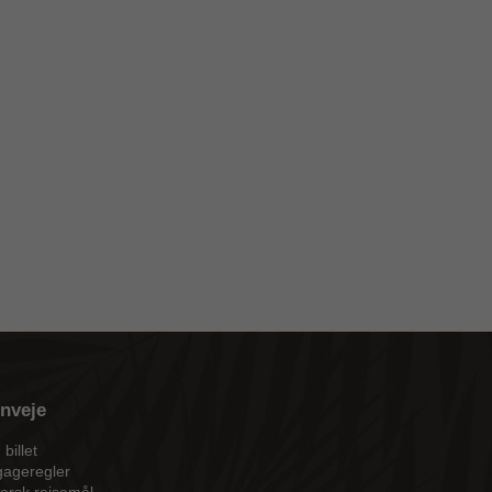
nveje
 billet
ageregler