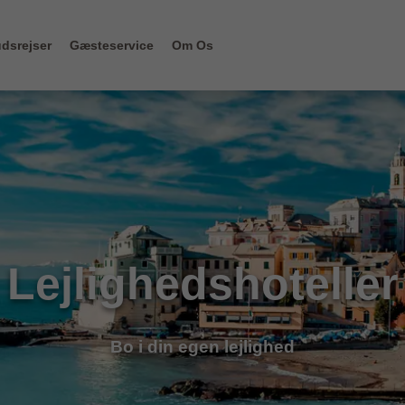
dsrejser
Gæsteservice
Om Os
Lejlighedshoteller
Bo i din egen lejlighed