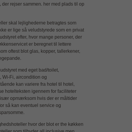
e, der rejser sammen. her med plads til op
ller skal lejlighederne betragtes som
ikke er lige så veludstyrede som en privat
 udstyret efter, hvor mange personer, der
kkenservicet er beregnet til lettere
m oftest blot glas, kopper, tallerkener,
tegepande.
 udstyret med eget bad/toilet,
 Wi-Fi, aircondition og
ende kan variere fra hotel til hotel,
se hotelteksten igennem for faciliteter
r især opmærksom hvis der er måltider
 for så kan eventuel service og
e sparsomme.
ghedshoteller hvor der blot er the køkken
oteller som tilbyder all inclusive men