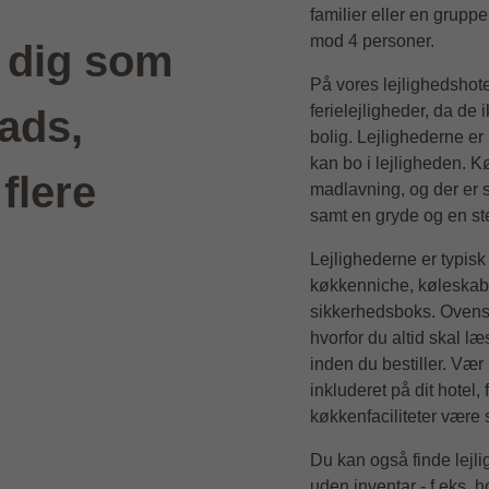
familier eller en grupp
mod 4 personer.
r dig som
På vores lejlighedshote
ferielejligheder, da de 
ads,
bolig. Lejlighederne er
kan bo i lejligheden. Kø
 flere
madlavning, og der er so
samt en gryde og en s
Lejlighederne er typisk
køkkenniche, køleskab,
sikkerhedsboks. Ovenstå
hvorfor du altid skal læ
inden du bestiller. Væ
inkluderet på dit hotel,
køkkenfaciliteter vær
Du kan også finde lejli
uden inventar - f.eks. h