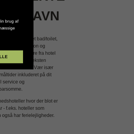
LUFTHAVN
in brug af
smæssige
dstyret med eget bad/toilet,
i-Fi, aircondition og
ende kan variere fra hotel
LLE
d skal læse hotelteksten
nden du bestiller. Vær især
ltider inkluderet på dit
l service og
sparsomme.
edshoteller hvor der blot er
 - f.eks. hoteller som
n også har ferielejligheder.