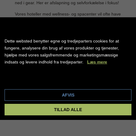
ned i gear. Her er afslapning og selvforkælelse i fokus!
Vores hoteller med wellness- og spacenter vil ofte have
en indendørs pool, sauna og mulighed for tilkøb af
diverse wellness-behandlinger såsom massage og
ansigtsbehandlinger. Nogle af vores hoteller med
Premium all inclusive har forskellige spa eller massage
Dette websted benytter egne og tredjeparters cookies for at
behandlinger med i prisen. wellness muligheder.
fungere, analysere din brug af vores produkter og tjenester,
hjælpe med vores salgsfremmende og marketingsmæssige
LÆS MERE
indsats og levere indhold fra tredjeparter.
Læs mere
Cookie indstillinger
AFVIS
TILLAD ALLE