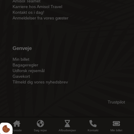
Amisol Teamet
Karriere hos Amisol Travel
Kontakt os i dag!
Anmeldelser fra vores gæster
Genveje
Min billet
Bagageregler
Udforsk rejsemål
Gavekort
Tilmeld dig vores nyhedsbrev
Trustpilot
2026 Amisol Travel
Forside
Søg rejse
Afbudsrejser
Kontakt
Min billet