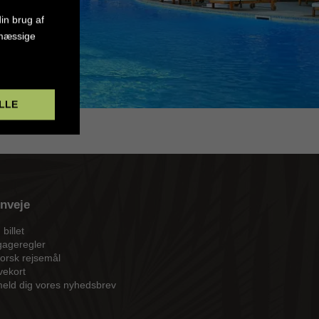
in brug af
smæssige
LLE
nveje
 billet
ageregler
orsk rejsemål
ekort
meld dig vores nyhedsbrev