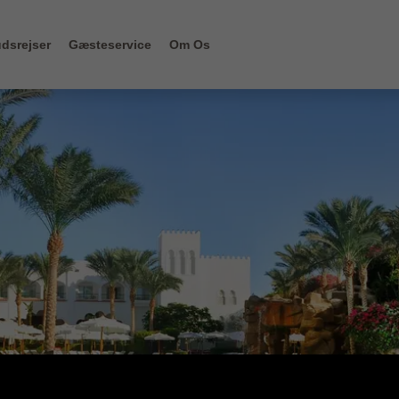
dsrejser
Gæsteservice
Om Os