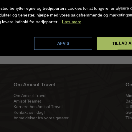
sted benytter egne og tredjeparters cookies for at fungere, analysere d
dukter og tjenester, hjælpe med vores salgsfremmende og marketing
g levere indhold fra tredjeparter.
Læs mere
dstillinger
AFVIS
TILLAD A
Om Amisol Travel
Ge
Om Amisol Travel
Min
Amisol Teamet
Bag
Karriere hos Amisol Travel
Udf
Kontakt os i dag!
Gav
Anmeldelser fra vores gæster
Til