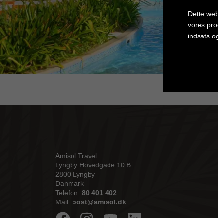
Dette web
vores pro
indsats o
Cookie in
Amisol Travel
Lyngby Hovedgade 10 B
2800 Lyngby
Danmark
Telefon:
80 401 402
Mail:
post@amisol.dk