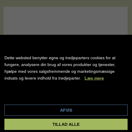
Dette websted benytter egne og tredjeparters cookies for at
fungere, analysere din brug af vores produkter og tjenester,
hjælpe med vores salgsfremmende og marketingsmæssige
indsats og levere indhold fra tredjeparter.
Læs mere
Cookie indstillinger
AFVIS
Rejser til Sharm el Sheikh
Tag med os til Sharm el Sheikh fra kun 3.695,- per
TILLAD ALLE
person. Nyd solrige dage på de mange flotte strande &