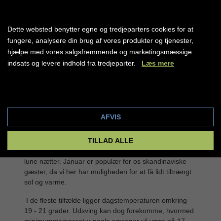
Dette websted benytter egne og tredjeparters cookies for at
Sharm el Sheikh
fungere, analysere din brug af vores produkter og tjenester,
hjælpe med vores salgsfremmende og marketingsmæssige
LÆS MERE
indsats og levere indhold fra tredjeparter.
Læs mere
Cookie indstillinger
BILLIGE REJSER DIREKTE FRA KASTRUP OG
AFVIS
BILLUND LUFTHAVN
Januar måned er utrolig populær for dem som ønsker
TILLAD ALLE
en god base men ikke mindst de varme dage og de
lune nætter. Januar er populær for os skandinaviske
gæster, da vi her har muligheden for at få lidt tiltrængt
sol og varme.
I de fleste tilfælde ligger dagstemperaturen omkring
19 - 21 grader. Udsving kan dog forekomme, hvormed