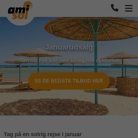
Januarudsalg
Start det nye året med sol og nye oplevelser
SE DE BEDSTE TILBUD HER
Tag på en solrig rejse i januar