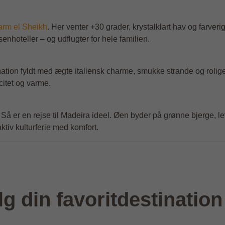
rm el Sheikh
. Her venter +30 grader, krystalklart hav og farveri
nhoteller – og udflugter for hele familien.
ation fyldt med ægte italiensk charme, smukke strande og rolige
citet og varme.
o? Så er en rejse til Madeira ideel. Øen byder på grønne bjerge,
ktiv kulturferie med komfort.
g din favoritdestination