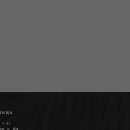
nveje
 billet
ageregler