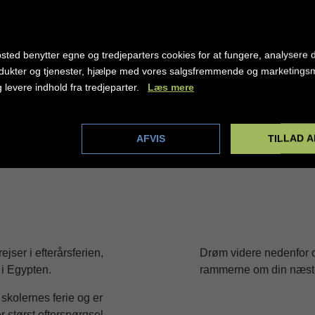
le de bedste efterårsferi
sted benytter egne og tredjeparters cookies for at fungere, analysere d
dukter og tjenester, hjælpe med vores salgsfremmende og marketing
g levere indhold fra tredjeparter.
Læs mere
dstillinger
AFVIS
TILLAD A
jser i efterårsferien,
Drøm videre nedenfor og
 i Egypten.
rammerne om din næste
skolernes ferie og er
 størst efterspørgsel