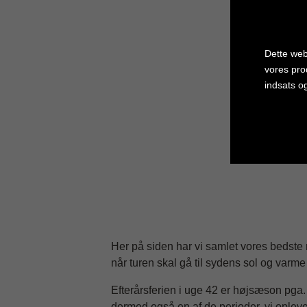
Se al
Dette web
vores pro
indsats o
Cookie in
Her på siden har vi samlet vores bedste re
når turen skal gå til sydens sol og varme
Efterårsferien i uge 42 er højsæson pga. 
dermed også en af de perioder, vi oplever