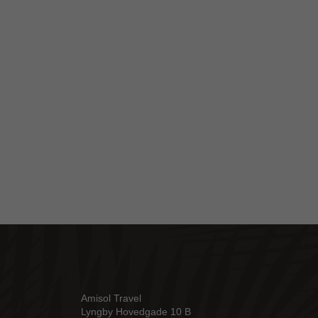
Amisol Travel
Lyngby Hovedgade 10 B