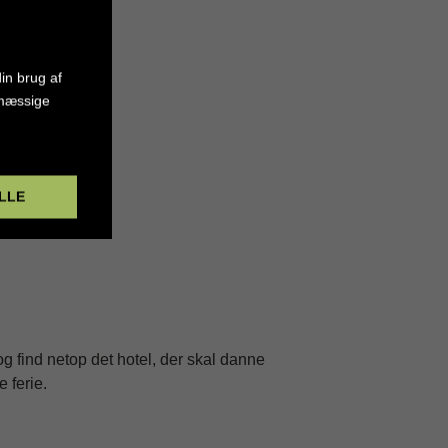
er her
in brug af
smæssige
LLE
 find netop det hotel, der skal danne
 ferie.