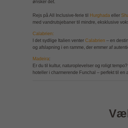
ønsker det.
Rejs på All Inclusive-ferie til
Hurghada
eller
Sha
med vandrutsjebaner til mindre, eksklusive vokse
Calabrien:
I det sydlige Italien venter
Calabrien
– en destin
og afslapning i en ramme, der emmer af autenti
Madeira
:
Er du til kultur, naturoplevelser og roligt temp
hoteller i charmerende Funchal – perfekt til en a
Væl