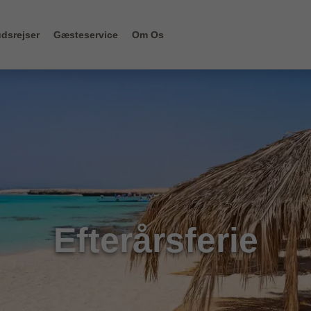
dsrejser
Gæsteservice
Om Os
Efterårsferie