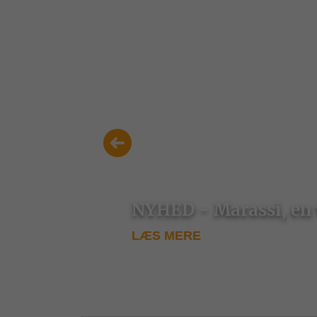
NYHED - Marassi, en v
LÆS MERE