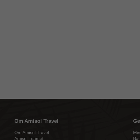
Om Amisol Travel
Ge
Om Amisol Travel
Min
Amisol Teamet
Bag