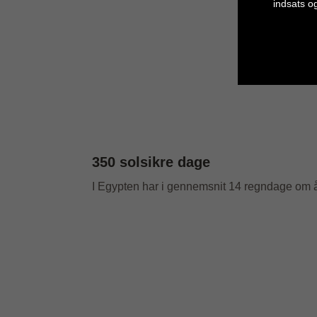
indsats o
Cookie in
350 solsikre dage
I Egypten har i gennemsnit 14 regndage om åre