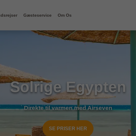
dsrejser
Gæsteservice
Om Os
Solrige Egypten
Direkte til varmen med Airseven
SE PRISER HER