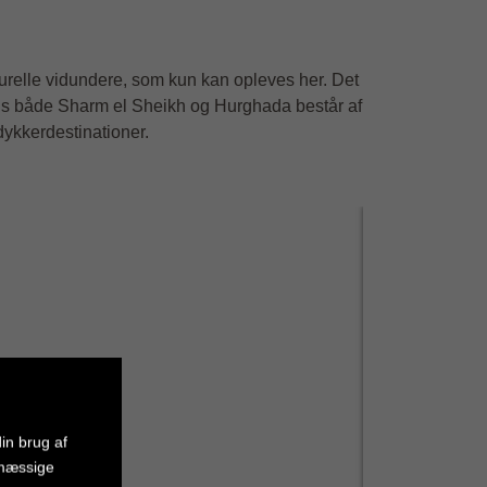
lturelle vidundere, som kun kan opleves her. Det
ngs både Sharm el Sheikh og Hurghada består af
dykkerdestinationer.
in brug af
smæssige