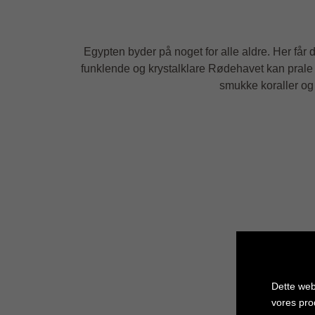
Egypten byder på noget for alle aldre. Her får 
funklende og krystalklare Rødehavet kan prale
smukke koraller og 
Dette web
vores pro