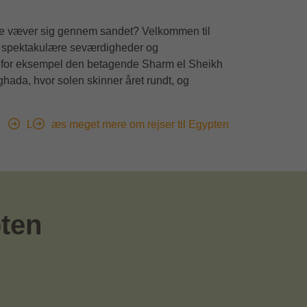
rie væver sig gennem sandet? Velkommen til
dom, spektakulære seværdigheder og
rsk for eksempel den betagende Sharm el Sheikh
ghada, hvor solen skinner året rundt, og
L
æs meget mere om rejser til Egypten
pten