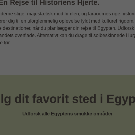
n Rejse til Historiens Hjerte.
derne stiger majestætisk mod himlen, og faraoernes rige histo
iterer dig til en uforglemmelig oplevelse fyldt med kulturel rig
e destinationer, når du planlægger din rejse til Egypten. Udfo
andets overflade. Alternativt kan du drage til solbeskinnede Hur
 før.
g dit favorit sted i Egy
Udforsk alle Egyptens smukke områder