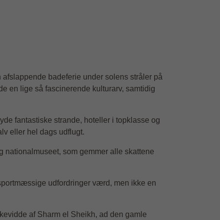
n afslappende badeferie under solens stråler på
yde en lige så fascinerende kulturarv, samtidig
e fantastiske strande, hoteller i topklasse og
lv eller hel dags udflugt.
a og nationalmuseet, som gemmer alle skattene
ransportmæssige udfordringer værd, men ikke en
rækkevidde af Sharm el Sheikh, ad den gamle