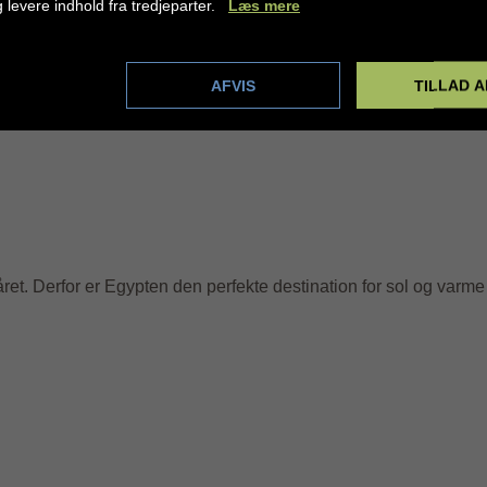
g levere indhold fra tredjeparter.
Læs mere
dstillinger
AFVIS
TILLAD A
t. Derfor er Egypten den perfekte destination for sol og varme 