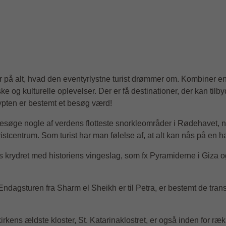
r på alt, hvad den eventyrlystne turist drømmer om. Kombiner e
ke og kulturelle oplevelser. Der er få destinationer, der kan tilb
ypten er bestemt et besøg værd!
søge nogle af verdens flotteste snorkleområder i Rødehavet, nyd
uristcentrum. Som turist har man følelse af, at alt kan nås på en ha
 sus krydret med historiens vingeslag, som fx Pyramiderne i Giz
j. Endagsturen fra Sharm el Sheikh er til Petra, er bestemt de t
irkens ældste kloster, St. Katarinaklostret, er også inden for 