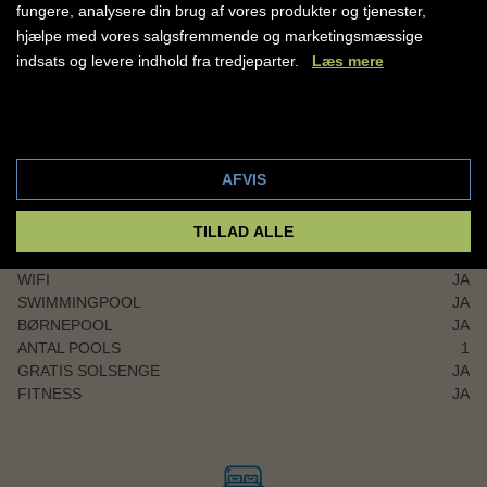
Modtag hjemrejseinformation og afhentningstider
fungere, analysere din brug af vores produkter og tjenester,
Få nyttige tips og praktisk information om rejsemålet
hjælpe med vores salgsfremmende og marketingsmæssige
Se dine rejseoplysninger samlet ét sted
indsats og levere indhold fra tredjeparter.
Læs mere
Gør ferien nemmere og mere overskuelig med Amisol
Travel-appen.
Cookie indstillinger
HOTELFACILITETER
Download den i App Store eller Google Play og vær klar
AFVIS
RECEPTION
JA
til ferie!
RESTAURANT
JA
TILLAD ALLE
BAR
JA
ELEVATOR
NEJ
WIFI
JA
SWIMMINGPOOL
JA
BØRNEPOOL
JA
ANTAL POOLS
1
GRATIS SOLSENGE
JA
FITNESS
JA