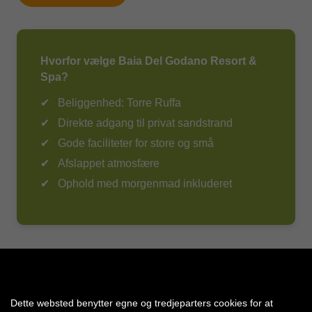
Reggio Calabria.
Udvalget vil på nogle destinationer/hoteller være meget
begrænset sammenlignet med nordiske standarder.
Læs mere om vores udflugter, klik her
.
Hvorfor vælge Baia Del Godano Resort &
Rejsende med allergier eller særlige kostbehov
Spa?
anbefales derfor selv at medbringe nødvendige
produkter eller snacks, hvis dette vurderes nødvendigt.
Beliggenhed: Torre Ruffa
Kontakt vores kundeservice hvis du/i er i tvivl, eller har
Direkte adgang til privat sandstrand
brug for hjælp og information.
Gode faciliteter for store og små
Amisol Travel Appen
Afslappet atmosfære
Download Amisol Travel-appen og få styr på hele ferien
Ophold med morgenmad inkluderet
– direkte på mobilen!
Når du har bestilt din rejse med Amisol Travel, kan du
nemt logge ind i appen og få adgang til alt det vigtigste
før og under ferien:
Tilkøb spændende udflugter
Chat direkte med vores guider på destinationen
Dette websted benytter egne og tredjeparters cookies for at