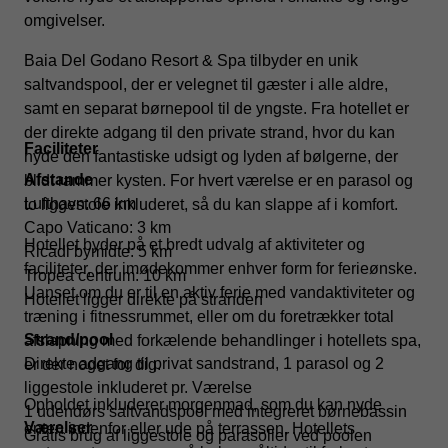
omgivelser.
Baia Del Godano Resort & Spa tilbyder en unik
saltvandspool, der er velegnet til gæster i alle aldre,
samt en separat børnepool til de yngste. Fra hotellet er
der direkte adgang til den private strand, hvor du kan
Faciliteter
nyde den fantastiske udsigt og lyden af bølgerne, der
Afstande
blidt rammer kysten. For hvert værelse er en parasol og
Lufthavn: 66 km
to liggestole inkluderet, så du kan slappe af i komfort.
Capo Vaticano: 3 km
Hotellet byder på et bredt udvalg af aktiviteter og
Ricadi bymidte: 5 km
faciliteter, der imødekommer enhver form for ferieønske.
Tropea centrum: 10 km
Uanset om du er til en aktiv ferie med vandaktiviteter og
Hotellet ligger direkte på stranden
træning i fitnessrummet, eller om du foretrækker total
Strand/pool
afslapning med forkælende behandlinger i hotellets spa,
Direkte adgang til privat sandstrand, 1 parasol og 2
er der noget for dig.
liggestole inkluderet pr. Værelse
Opholdet inkluderer morgenmad, som du kan nyde
1 udendørs saltvandspool med integreret børnebassin
Værelser
enten indenfor eller ude på terrassen. Hotellets
Gratis brug af liggestole og parasoller ved poolen