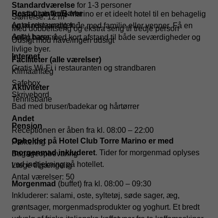
Standardværelse
for 1-3 personer
Restauranter/Barer
Hotel Club Torre Marino er et ideelt hotel til en behagelig
Størrelse: 12 m²
Antal restauranter: 1
og mindeværdig ferie med familie eller venner. Få en
Med dobbeltseng og ekstra seng til tredje person
Antal barer: 1
dejlig base med kort afstand til både seværdigheder og
Udsigt mod have/ingen udsigt
livlige byer.
Internet
Faciliteter (alle værelser)
Gratis Wi-Fi i restauranten og strandbaren
Klimaanlæg
Safebox
Aktiviteter
Skrivebord
Tennisbane
Bad med bruser/badekar og hårtørrer
Andet
Pension
Receptionen er åben fra kl. 08:00 – 22:00
Opholdet på Hotel Club Torre Marino er med
Parkering
morgenmad inkluderet
. Tider for morgenmad oplyses
Bagageopbevaring
ved indtjekning på hotellet.
Læge tilgængelig
Antal værelser: 50
Morgenmad
(buffet) fra kl. 08:00 – 09:30
Inkluderer: salami, oste, syltetøj, søde sager, æg,
grøntsager, morgenmadsprodukter og yoghurt. Et bredt