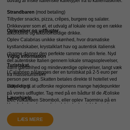
udvalg af friske italienske kaffetyper fra to kaffemaskiner.
Strandbaren
(mod betaling)
Tilbyder snacks, pizza, crêpes, burgere og salater.
Drikkevarer som øl, et udvalg af lokale vine og en række
Oplevelser og udflugter
alkoholfrie og alkoholholdige drikke.
Oplev Calabrias unikke skønhed, hvor dramatiske
kystlandskaber, krystalklart hav og autentisk italiensk
charme danner den perfekte ramme om din ferie. Nyd
Vigtig information
det autentiske Italien gennem lokale smagsoplevelser,
Turistskat
varm gæstfrihed og mindeværdige oplevelser, langt væk
I Calabrien pålægges der en turistskat på 2-5 euro per
fra masseturismen.
person per dag. Skatten betales direkte til hotellet ved
indtjekning.
Glæd dig til at udforske regionens mange højdepunkter
på vores udflugter. Tag med på en bådtur til de Æoliske
Lægehjælp
Øer, vulkanøen Stromboli, eller oplev Taormina på en
Har du behov for medicinsk hjælp, kontakt Amisol-
dagstur til Sicilien. Vi tilbyder også stemningsfulde
repræsentant eller receptionen straks, de vil tilkalde
oplevelser med vinsmagning, kultur og unikke
læge for dig/dem.
LÆS MERE
kystlandskaber i det maleriske Scilla og det historiske
Reggio Calabria.