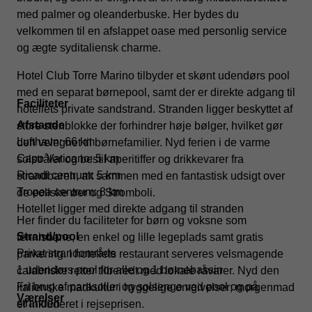
med palmer og oleanderbuske. Her bydes du
velkommen til en afslappet oase med personlig service
og ægte syditaliensk charme.
Hotel Club Torre Marino tilbyder et skønt udendørs pool
med en separat børnepool, samt der er direkte adgang til
Faciliteter
hotellets private sandstrand. Stranden ligger beskyttet af
Afstande
store stenblokke der forhindrer høje bølger, hvilket gør
Lufthavn: 66 km
den velegnet til børnefamilier. Nyd ferien i de varme
Capo Vaticano: 5 km
solstråler og bestil aperitiffer og drikkevarer fra
Ricadi centrum: 5 km
strandbaren, alt sammen med en fantastisk udsigt over
Tropea centrum: 8 km
de eoliske øer og Stromboli.
Hotellet ligger med direkte adgang til stranden
Her finder du faciliteter for børn og voksne som
Strand/pool
tennisbane, en enkel og lille legeplads samt gratis
Privat strandområde
parkering. I hotellets restaurant serveres velsmagende
1 udendørs pool for alle og 1 børnebassin
calabriske retter tilberedt med lokale råvarer. Nyd den
Fri brug af parasoller og solsenge ved pool og på
italienske madkultur i hyggelige omgivelser; morgenmad
Værelser
stranden
er inkluderet i rejseprisen.