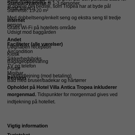
Antal restauranter: 1
Standardværelse
til 1-3 personer
at opleve det bedste, som Tropea har at byde på!
Antal barer: 1
Størrelse: 15-20 m²
Med dobbeltseng/enkelt seng og ekstra seng til tredje
Internet
person
Gratis Wi-Fi på hotellets område
Udsigt mod baggården
Andet
Faciliteter (alle værelser)
Døgnåben reception
Aircondition
Kiosk
Sikkerhedsboks
Bagageopbevaring
TV og telefon
Portør
Minibar
Cykeludlejning (mod betaling)
Pension
Bad med bruser/badekar og hårtørrer
Opholdet på Hotel Villa Antica Tropea inkluderer
morgenmad.
Tidspunkter for morgenmad gives ved
indtjekning på hotellet.
Vigtig information