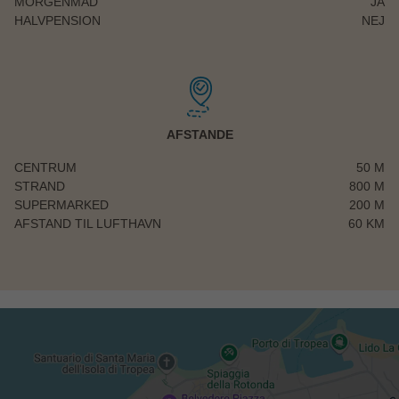
MORGENMAD
JA
HALVPENSION
NEJ
AFSTANDE
CENTRUM
50 M
STRAND
800 M
SUPERMARKED
200 M
AFSTAND TIL LUFTHAVN
60 KM