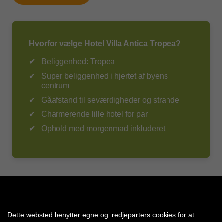
Reggio Calabria.
Udvalget vil på nogle destinationer/hoteller være meget
begrænset sammenlignet med nordiske standarder.
Læs mere om vores udflugter, klik her
.
Hvorfor vælge Hotel Villa Antica Tropea?
Rejsende med allergier eller særlige kostbehov
anbefales derfor selv at medbringe nødvendige
Beliggenhed: Tropea
produkter eller snacks, hvis dette vurderes nødvendigt.
Super beliggenhed i hjertet af byens
Kontakt vores kundeservice hvis du/i er i tvivl, eller har
centrum
brug for hjælp og information.
Gåafstand til seværdigheder og strande
Amisol Travel Appen
Charmerende lille hotel for par
Download Amisol Travel-appen og få styr på hele ferien
Ophold med morgenmad inkluderet
– direkte på mobilen!
Når du har bestilt din rejse med Amisol Travel, kan du
nemt logge ind i appen og få adgang til alt det vigtigste
før og under ferien:
Tilkøb spændende udflugter
Chat direkte med vores guider på destinationen
Dette websted benytter egne og tredjeparters cookies for at