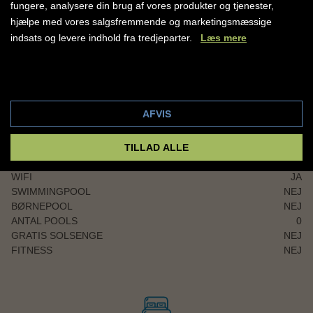
Modtag hjemrejseinformation og afhentningstider
fungere, analysere din brug af vores produkter og tjenester,
Få nyttige tips og praktisk information om rejsemålet
hjælpe med vores salgsfremmende og marketingsmæssige
Se dine rejseoplysninger samlet ét sted
indsats og levere indhold fra tredjeparter.
Læs mere
Gør ferien nemmere og mere overskuelig med Amisol
Cookie indstillinger
Travel-appen.
HOTELFACILITETER
Download den i App Store eller Google Play og vær klar
AFVIS
RECEPTION
JA
til ferie!
RESTAURANT
JA
TILLAD ALLE
BAR
JA
ELEVATOR
NEJ
WIFI
JA
SWIMMINGPOOL
NEJ
BØRNEPOOL
NEJ
ANTAL POOLS
0
GRATIS SOLSENGE
NEJ
FITNESS
NEJ