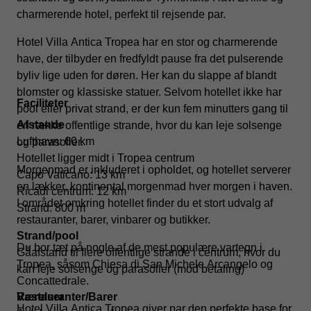
charmerende hotel, perfekt til rejsende par.
Hotel Villa Antica Tropea har en stor og charmerende
have, der tilbyder en fredfyldt pause fra det pulserende
byliv lige uden for døren. Her kan du slappe af blandt
blomster og klassiske statuer. Selvom hotellet ikke har
Faciliteter
pool eller privat strand, er der kun fem minutters gang til
Afstande
en række offentlige strande, hvor du kan leje solsenge
Lufthavn: 60 km
og parasoller.
Hotellet ligger midt i Tropea centrum
Morgenmad er inkluderet i opholdet, og hotellet serverer
Capo Vaticano: 13 km
en lækker, kontinental morgenmad hver morgen i haven.
Ricadi centrum: 12 km
I området omkring hotellet finder du et stort udvalg af
Strand: 800 m
restauranter, barer, vinbarer og butikker.
Strand/pool
Du bor tæt på nogle af de mest populære vartegn i
Gåafstand til flere offentlige strande i centrum, hvor du
Tropea, såsom Chiesa di San Michele Arcangelo og
kan leje solsenge og parasoller (mod betaling)
Concattedrale.
Restauranter/Barer
Værelser
Hotel Villa Antica Tropea giver par den perfekte base for