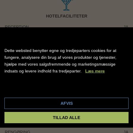
HOTELFACILITETER
RECEPTION
JA
RESTAURANT
JA
BAR
JA
ELEVATOR
NEJ
Dette websted benytter egne og tredjeparters cookies for at
WIFI
JA
fungere, analysere din brug af vores produkter og tjenester,
SWIMMINGPOOL
JA
hjælpe med vores salgsfremmende og marketingsmæssige
BØRNEPOOL
JA
ANTAL POOLS
1
indsats og levere indhold fra tredjeparter.
Læs mere
GRATIS SOLSENGE
JA
FITNESS
JA
Cookie indstillinger
AFVIS
TILLAD ALLE
VÆRELSESFACILITIER
RENGØRING
JA