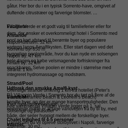
gåtur. Her bor du i en typisk Sorrento-have, omgivet af
duftende citrustræer og farverige blomster.
Villagio Verde er et godt valg til familieferier eller for
Faciliteter
dem, der ønsker et overkommeligt hotel i Sorrento med
Afstande
pool og kort afstand til berømte byer og populære
Napoli lufthavn: 52 km
vartegn langs Amalfikysten. Eller start dagen ved det
Sorrento by: 850 m
hyggelige poolområde, hvor du kan nyde en solsengen
Napoli by: 47 km
hele dagen og købe velsmagende forfriskninger fra
Amalfi by: 32 km
snackbaren. Selve poolen er mindre i størrelse med
Strand: 1 km
integreret hydromassage og modstrøm.
Strand/Pool
Udforsk den smukke Amalfi-kyst
Offentlige strande omkring 1 km fra hotellet (Peter's
På Villaggio Verde i Sorrento bor du tæt på flere af de
Beach, Marameo Beach & Leonelli's Beach)
Værelser
kendte byer, og der er mange transportmuligheder. Den
Pool med hydromassage
Alle værelser på Villagio Verde ligger på 1. sal
nemmeste måde er at tage vandvejen fra by til by, med
Solsenge og parasoller
både, der sejler hyppigt mellem de forskellige byer.
Chalet lejlighed til 4-5 personer
Uanset om du vil opleve storbylivet i Napoli, farverige
Internet
Størrelse: 30 m2