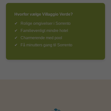
trapper/trin imellem forskellige niveauer, der er ikke
handicapværelser.
Hvorfor vælge Villaggio Verde?
Rolige omgivelser i Sorrento
Familievenligt mindre hotel
Charmerende med pool
Få minutters gang til Sorrento