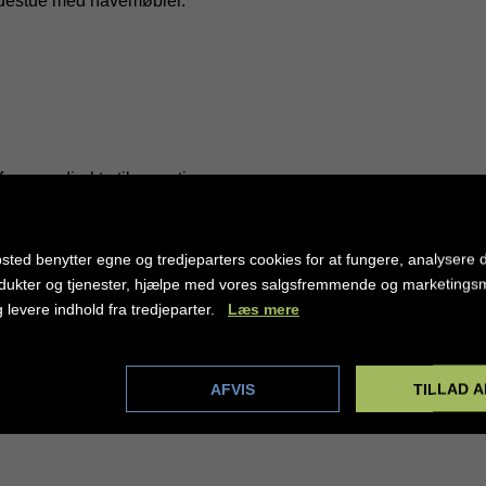
Udestue med havemøbler.
egnes direkte til receptionen.
kedel og enkelt køkkengrej
sted benytter egne og tredjeparters cookies for at fungere, analysere d
dukter og tjenester, hjælpe med vores salgsfremmende og marketing
rvicetelefonen eller receptionen, som så vil
g levere indhold fra tredjeparter.
Læs mere
icap
dstillinger
AFVIS
TILLAD A
d trapper/trin imellem forskellige niveauer,