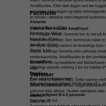
hotel i Sorrento med pool og kort afstand til
Amalfikysten. Eller start dagen ved det hygg
solsengen hele dagen og købe velsmagende fo
Faciliteter
er mindre i størrelse med integreret hydrom
Afstande
Napoli lufthavn: 52 km
Udforsk den smukke Amalfi-kyst
Sorrento by: 850 m
På Villaggio Verde i Sorrento bor du tæt på fl
Napoli by: 47 km
transportmuligheder. Den nemmeste måde er at
Amalfi by: 32 km
der sejler hyppigt mellem de forskellige byer. 
Strand: 1 km
Napoli, farverige Sorrento eller udforske A
verdensarvsliste. Amalfikysten er den perfekte
Strand/Pool
kombinere sol og badeferie ved Middelhavet m
Offentlige strande omkring 1 km fra hotellet 
mad.
Beach)
Værelser
Turistskat
Pool med hydromassage
Blev indført i Italien i 2012. Dette varierer 
Alle værelser på Villagio Verde ligger på 1. sa
Solsenge og parasoller
lokale klassifikation af den valgte indkvarterin
ankomst eller afrejse. Skatten opkræves ikke 
Chalet lejlighed til 4-5 personer
Internet
Størrelse: 30 m2
Gratis Wi-Fi