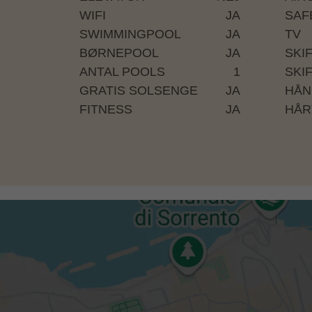
WIFI
JA
SAF
SWIMMINGPOOL
JA
TV
BØRNEPOOL
JA
SKI
ANTAL POOLS
1
SKIF
GRATIS SOLSENGE
JA
HÅN
FITNESS
JA
HÅR