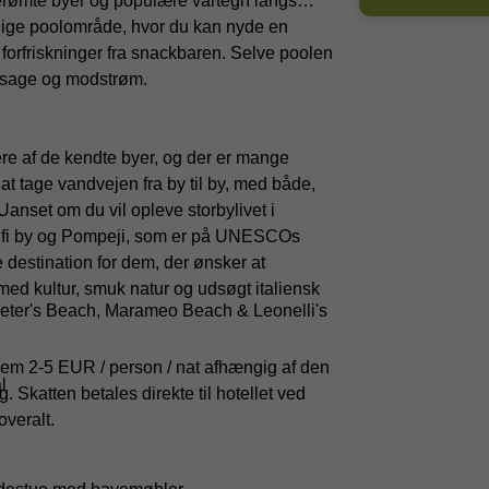
 berømte byer og populære vartegn langs
elige poolområde, hvor du kan nyde en
rfriskninger fra snackbaren. Selve poolen
assage og modstrøm.
ere af de kendte byer, og der er mange
 tage vandvejen fra by til by, med både,
Uanset om du vil opleve storbylivet i
malfi by og Pompeji, som er på UNESCOs
 destination for dem, der ønsker at
ed kultur, smuk natur og udsøgt italiensk
(Peter's Beach, Marameo Beach & Leonelli's
mellem 2-5 EUR / person / nat afhængig af den
l
g. Skatten betales direkte til hotellet ved
overalt.