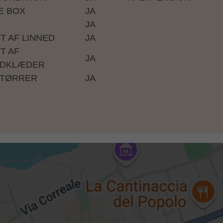
E BOX
JA
JA
FT AF LINNED
JA
T AF
JA
DKLÆDER
TØRRER
JA