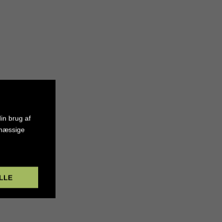
in brug af
smæssige
LLE