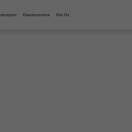
dsrejser
Gæsteservice
Om Os