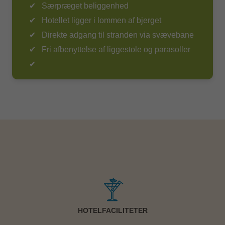
Børn
Særpræget beliggenhed
Hotellet ligger i lommen af bjerget
Babyseng/barneseng tilgængelig ved forespørgelse
Direkte adgang til stranden via svævebane
Andet
Fri afbenyttelse af liggestole og parasoller
Antal værelser190
Dågnåben reception
VÆRELSER
Pæne værelser med fin indretning med gardenview.
Ønskes seaview, kan der opgraderes til dette i
receptionen ved ankomst og mod betaling -såfremt der
er et ledigt seaview room.
Alle værelser har eget bad, TV, telefon, Wi-Fi,
HOTELFACILITETER
balkong/terrasse, aircondition, minibar (mod betaling) og