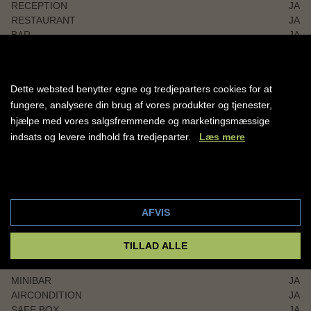
safetyboks.
RECEPTION
JA
RESTAURANT
JA
BAR
JA
ELEVATOR
JA
WIFI
JA
SWIMMINGPOOL
JA
Dette websted benytter egne og tredjeparters cookies for at
BØRNEPOOL
JA
fungere, analysere din brug af vores produkter og tjenester,
ANTAL POOLS
1
hjælpe med vores salgsfremmende og marketingsmæssige
GRATIS SOLSENGE
JA
indsats og levere indhold fra tredjeparter.
FITNESS
Læs mere
JA
Cookie indstillinger
AFVIS
VÆRELSESFACILITIER
TILLAD ALLE
RENGØRING
JA
BALKON / TERRASSE
JA
MINIBAR
JA
AIRCONDITION
JA
SAFE BOX
JA