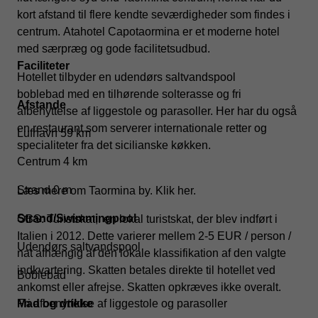
kort afstand til flere kendte seværdigheder som findes i
centrum. Atahotel Capotaormina er et moderne hotel
med særpræg og gode facilitetsudbud.
Faciliteter
Hotellet tilbyder en udendørs saltvandspool
boblebad med en tilhørende solterasse og fri
Afstande
afbenyttelse af liggestole og parasoller. Her har du også
en restaurant som serverer internationale retter og
Lufhavn 59 km
specialiteter fra det sicilianske køkken.
Centrum 4 km
Strand 0 m
Læs mere om Taormina by.
Klik her.
Strand/Swimmingpool
OBS: Turistskat,: en lokal turistskat, der blev indført i
Italien i 2012. Dette varierer mellem 2-5 EUR / person /
Udendørs saltvandspool
nat afhængig af den lokale klassifikation af den valgte
indkvartering. Skatten betales direkte til hotellet ved
Boblebad
ankomst eller afrejse. Skatten opkræves ikke overalt.
Fri afbenyttelse af liggestole og parasoller
Mad og drikke