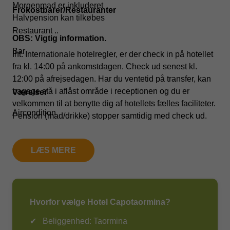
Morgenmad er inkluderet
Frokostbarer/Restauranter
Halvpension kan tilkøbes
Restaurant ..
OBS: Vigtig information.
Bar
Iht. Internationale hotelregler, er der check in på hotellet
fra kl. 14:00 på ankomstdagen. Check ud senest kl.
12:00 på afrejsedagen. Har du ventetid på transfer, kan
bagage stå i aflåst område i receptionen og du er
Værelser
velkommen til at benytte dig af hotellets fælles faciliteter.
Aircondition
Pension (mad/drikke) stopper samtidig med check ud.
Man kan mod ekstra betaling til receptionen tilkøbe ”sen
Safetyboks
udcheckning ” fra værelset, samt forlængelse af
LÆS MERE
pensionen, såfremt dette er muligt.
Wi-Fi
Aktiviteter
Hvorfor vælge Hotel Capotaormina?
Træningslokale
Beliggenhed: Taormina