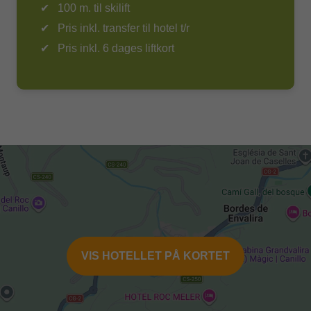
100 m. til skilift
1685 kr. for 6 dage (afhængigt af høj/lav sæson)
Pris inkl. transfer til hotel t/r
17-75 år: Liftkort Granvalira ski området koster 1825-
Pris inkl. 6 dages liftkort
1850 kr. for 6 dage (afhængigt af høj/lav sæson)
75-? år: Liftkort til Granvalira ski området er gratis (Oplys
ved booking og fremvis billedlegitimation på
liftkortkontor).
Tilkøb af udstyr tilvælges under booking af rejsen:
Transport af eget skiudstyr tur/retur 675 kr
Skistøvle leje 6 dage 275 kr
VIS HOTELLET PÅ KORTET
Ski leje 6 dage 575 kr
Skistøvler + ski leje 6 dage 650 kr
Snowboard leje 6 dage 725 kr
Støvler (til snowboard) leje 6 dage 275 kr