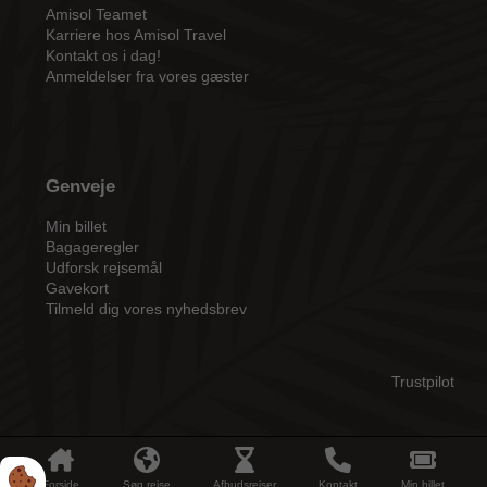
bagage stå i aflåst område i receptionen og du er
Amisol Teamet
velkommen til at benytte dig af hotellets fælles faciliteter.
Karriere hos Amisol Travel
Kontakt os i dag!
Pension (mad/drikke) stopper samtidig med check ud.
Anmeldelser fra vores gæster
Man kan mod ekstra betaling til receptionen tilkøbe ”sen
udcheckning ” fra værelset, samt forlængelse af
pensionen, såfremt dette er muligt.
Genveje
Min billet
Bagageregler
Udforsk rejsemål
Gavekort
Tilmeld dig vores nyhedsbrev
Trustpilot
2026 Amisol Travel
Forside
Søg rejse
Afbudsrejser
Kontakt
Min billet