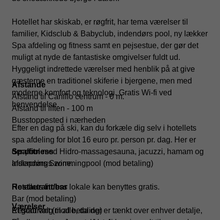
Hotellet har skiskab, er røgfrit, har tema værelser til
familier, Kidsclub & Babyclub, indendørs pool, ny lækker
Spa afdeling og fitness samt en pejsestue, der gør det
muligt at nyde de fantastiske omgivelser fuldt ud.
Hyggeligt indrettede værelser med henblik på at give
gæsterne en traditionel skiferie i bjergene, men med
Afstande
moderne komfort og teknologi. Gratis Wi-fi ved
Afstand til Canillo centrum - 0 m.
henvendelse.
Afstand til liften - 100 m
Busstoppested i nærheden
Efter en dag på ski, kan du forkæle dig selv i hotellets
spa afdeling for blot 16 euro pr. person pr. dag. Her er
der pool med Hidro-massagesauna, jacuzzi, hamam og
Spa/fitness
afslapnings zone.
Indendørs Swimmingpool (mod betaling)
Hotellets fitness lokale kan benyttes gratis.
Restaurant/bar
Bar (mod betaling)
Værelser
Et godt valg til alle, da der er tænkt over enhver detalje,
Restaurant (mod betaling)