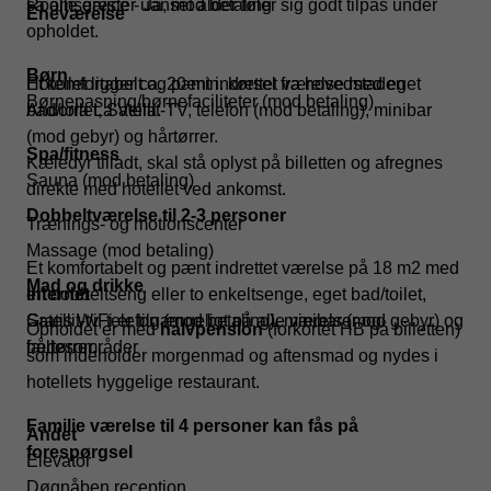
så alle gæster uanset alder føler sig godt tilpas under
Roomservice - Ja, mod betaling
Eneværelse
opholdet.
Børn
Hotellet ligger ca. 20 min. kørsel fra hovedstaden
Et komfortabelt og pænt indrettet værelse med eget
Børnepasning/børnefaciliteter (mod betaling)
Andorra La Vella.
bad/toilet, Satellit-TV, telefon (mod betaling), minibar
(mod gebyr) og hårtørrer.
Spa/fitness
Kæledyr tilladt, skal stå oplyst på billetten og afregnes
Sauna (mod betaling)
direkte med hotellet ved ankomst.
Dobbeltværelse til 2-3 personer
Trænings- og motionscenter
Massage (mod betaling)
Et komfortabelt og pænt indrettet værelse på 18 m2 med
Mad og drikke
Internet
en dobbeltseng eller to enkeltsenge, eget bad/toilet,
Gratis WiFi er tilgængeligt på alle værelser og
Satellit-tv, telefon (mod betaling), minibar (mod gebyr) og
Opholdet er med
halvpension
(forkortet HB på billetten)
fællesområder
hårtørrer.
som indeholder morgenmad og aftensmad og nydes i
hotellets hyggelige restaurant.
Familie værelse til 4 personer kan fås på
Andet
forespørgsel
Elevator
Døgnåben reception