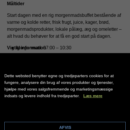
Måltider
Start dagen med en rig morgenmadsbuffet bestående af
varme og kolde retter, frisk frugt, juice, kager, brød,
morgenmadsprodukter, lokale pålæg, æg og omeletter –
alt hvad du behøver for at få en god start på dagen.
Vigtig information
Morgenmad: 07:00 – 10:30
Nyd middagsbuffeten med middelhavsretter og typiske
Inkluderet i rejsens pris
andorranske specialiteter. Vælg mellem varme og kolde
- Direkte fly til/fra Barcelonas internationale lufthavn (ca.
retter, kød, fisk og meget mere.
2,5 timers flyvetid)
Dette websted benytter egne og tredjeparters cookies for at
- Håndbagage og indchecket bagage, se information
fungere, analysere din brug af vores produkter og tjenester,
Middag: 19:30 – 22:00
her:
https://www.amisol.dk/rejser/spanien/andorra#Rejsefak
hjælpe med vores salgsfremmende og marketingsmæssige
- Bustransfer til/fra lufthavnen til Andorra (ca. 3,5 timer)
indsats og levere indhold fra tredjeparter.
Læs mere
Baren
er åben hele dagen (ikke inkluderet)
- Hotelophold eller lejlighed i Andorra (7 nætter)
- Halvpension på hotellet
Cookie indstillinger
- 24/7 servicetelefon
Ikke inkluderet i rejsens pris
(skal tilføjes ved bestilling
AFVIS