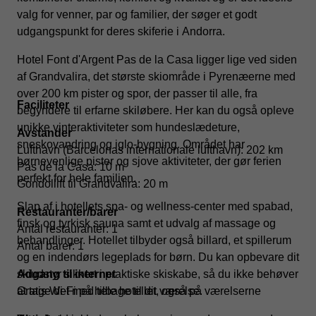
valg for venner, par og familier, der søger et godt
udgangspunkt for deres skiferie i Andorra.
Hotel Font d'Argent Pas de la Casa ligger lige ved siden
af Grandvalira, det største skiområde i Pyrenæerne med
over 200 km pister og spor, der passer til alle, fra
Faciliteter
begyndere til erfarne skiløbere. Her kan du også opleve
unikke vinteraktiviteter som hundeslædeture,
Avstander
sneskovandring og iglo-bygning. Området har
Lufthavn (Barcelonas internationale lufthavn): 202 km
børnevenlige pister og sjove aktiviteter, der gør ferien
Pas de la Casa: 10 m
perfekt for hele familien.
Gondollift til Grandvalira: 20 m
Slap af i hotellets spa- og wellness-center med spabad,
Restauranter/barer
finsk og tyrkisk sauna samt et udvalg af massage og
Antal restauranter: 1
behandlinger. Hotellet tilbyder også billard, et spillerum
Antal barer: 1
og en indendørs legeplads for børn. Du kan opbevare dit
skiudstyr sikkert i praktiske skiskabe, så du ikke behøver
Adgang til internet
at tage det med tilbage til dit værelse.
Gratis Wi-Fi på hele hotellet, også på værelserne