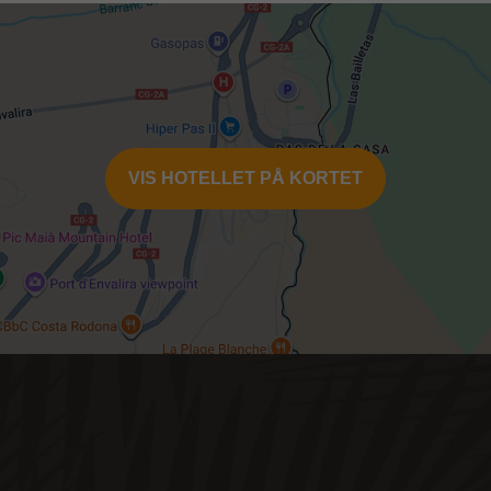
af hotellet og betales direkte ved ind- eller udtjekning.
5* hotel 3,14 Euro pr nat pr person
4* hotel 2,09 Euro pr nat pr person
2-3* hotel 1,57 Euro pr nat pr person
VIS HOTELLET PÅ KORTET