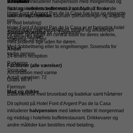
Dit ophold inkluderer halvpension med morgenmad og
Aktiviteter
Værelser
middag i hotellets buffetrestaurant. Nyd alt fra sunde
Spa- og wellnesscenter med 2 spabade, 2 finske
Hotel Font d’Argent Pas de la Casa har lyse og elegante
retter til små fristelser.
saunaer og 2 tyrkiske saunaer (behandlinger og adgang
rom.
er mod betaling)
Hotel Font d'Argent Pas de la Casa er et fantastisk hotel
Spillelokale med bordfodbold, billard og arkadespil
Standardværelse
for 1-3 personer
for dem, der søger en central base for deres skiferie,
Legerum for børn
Størrelse: 18-23m²
med pisterne lige uden for døren.
Med dobbeltseng eller to engeltsenger. Sovesofa for
Andet
tredje person.
24-timers reception
Parkering
Faciliteter (alle værelser)
Skiskabe
Aircondition med varme
Antall værelser: 72
Gratis Wi-Fi
Fjernsyn
Mad og drikke
Badeværelse med brusebad og badekar samt hårtørrer
Dit ophold på Hotel Font d'Argent Pas de la Casa
inkluderer
halvpension
med lækre retter til morgenmad
og middag i hotellets buffetrestaurant. Drikkevarer og
andre måltider kan bestilles mod betaling.