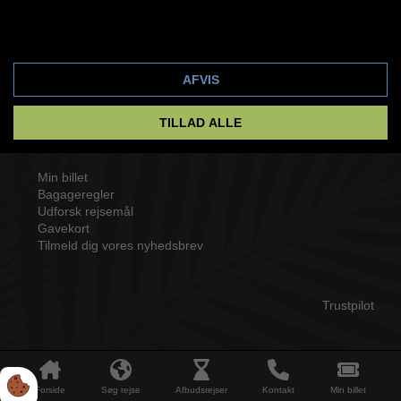
Amisol Teamet
Karriere hos Amisol Travel
Cookie indstillinger
Kontakt os i dag!
Anmeldelser fra vores gæster
AFVIS
TILLAD ALLE
Genveje
Min billet
Bagageregler
Udforsk rejsemål
Gavekort
Tilmeld dig vores nyhedsbrev
Trustpilot
2026 Amisol Travel
Forside
Søg rejse
Afbudsrejser
Kontakt
Min billet