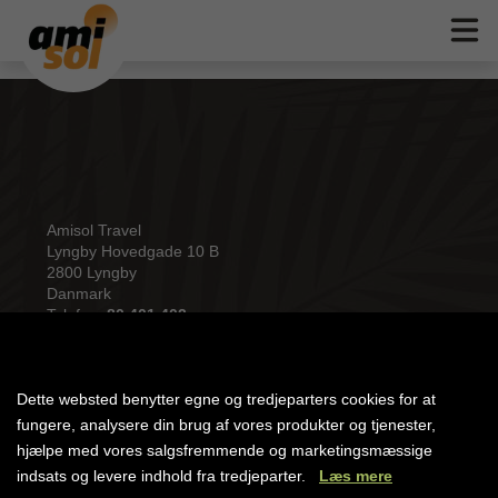
Amisol Travel
Lyngby Hovedgade 10 B
2800 Lyngby
Danmark
Telefon:
80 401 402
Mail:
post@amisol.dk
Dette websted benytter egne og tredjeparters cookies for at
fungere, analysere din brug af vores produkter og tjenester,
Om Amisol Travel
hjælpe med vores salgsfremmende og marketingsmæssige
indsats og levere indhold fra tredjeparter.
Læs mere
Om Amisol Travel