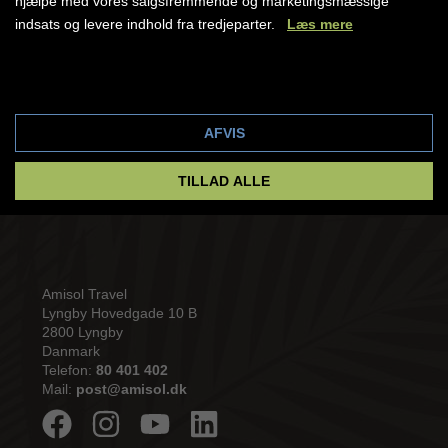
hjælpe med vores salgsfremmende og marketingsmæssige
indsats og levere indhold fra tredjeparter.
Læs mere
Cookie indstillinger
AFVIS
TILLAD ALLE
Amisol Travel
Lyngby Hovedgade 10 B
2800 Lyngby
Danmark
Telefon:
80 401 402
Mail:
post@amisol.dk