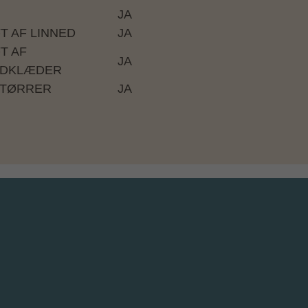
lemiddag mod et tillæg, og nogle restauranter
JA
årsmiddag er som regel inkluderet i rejsens
FT AF LINNED
JA
T AF
JA
DKLÆDER
TØRRER
JA