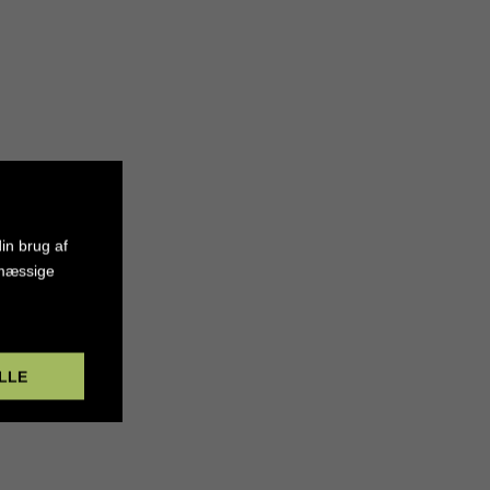
in brug af
smæssige
LLE