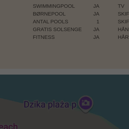
Til juleferien tilbydes der ofte en frivillig ju
SWIMMINGPOOL
JA
TV
kan holde lukket juleaften og nytårsaften. Nyt
BØRNEPOOL
JA
SKI
pris.
ANTAL POOLS
1
SKIF
GRATIS SOLSENGE
JA
HÅN
FITNESS
JA
HÅR