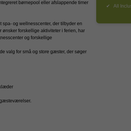
integreret børnepool eller afslappende timer
All Inclu
ot spa- og wellnesscenter, der tilbyder en
nsker forskellige aktiviteter i ferien, har
itnesscenter og forskellige
e valg for små og store gæster, der søger
dklæder
gæsteværelser.