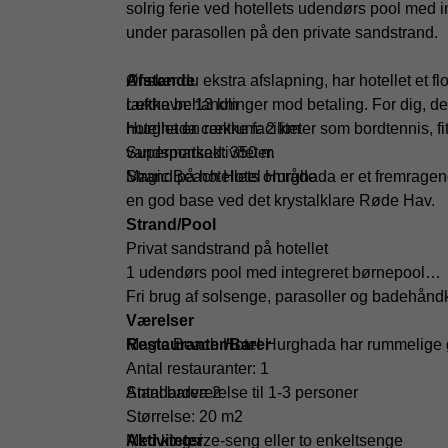
solrig ferie ved hotellets udendørs pool med 
under parasollen på den private sandstrand.
Ønsker du ekstra afslapning, har hotellet et fl
Afstande
række behandlinger mod betaling. For dig, der ø
Lufthavn: 13 km
hotellet en række faciliteter som bordtennis, f
Hurghada centrum: 2 km
vandsportsaktiviteter.
Supermarked: 350 m
Magic Beach Hotel Hurghada er et fremragend
Strand på hotellets område
en god base ved det krystalklare Røde Hav.
Strand/Pool
Privat sandstrand på hotellet
1 udendørs pool med integreret børnepool
Fri brug af solsenge, parasoller og badehån
Værelser
Restauranter/Barer
Magic Beach Hotel Hurghada har rummelige 
Antal restauranter: 1
Antal barer: 2
Standardværelse til 1-3 personer
Størrelse: 20 m2
Aktiviteter
Med kingsize-seng eller to enkeltsenge