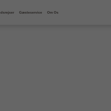
dsrejser
Gæsteservice
Om Os