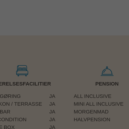
l frokost og middag samt i Lobby Bar.
nligst undgå badetøj og klæde sig i "smart
l-guide eller receptionen med det samme,
RELSESFACILITIER
PENSION
GØRING
JA
ALL INCLUSIVE
et
KON / TERRASSE
JA
MINI ALL INCLUSIVE
få trapper. Der er ikke tilgængelige
IBAR
JA
MORGENMAD
CONDITION
JA
HALVPENSION
E BOX
JA