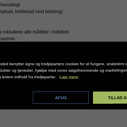
 havudsigt
ampbad, boblebad mod betaling)
kluderer alle måltider i hotellets
barerne.
 juice, kaffe, te, øl, vin, cocktails –
deret fra kl. 10:00 – 00:00, udenfor disse
sted benytter egne og tredjeparters cookies for at fungere, analysere d
r
 af ugunstige vejrforhold eller uforudsete
dukter og tjenester, hjælpe med vores salgsfremmende og marketing
yen og mod betaling på værelserne
g levere indhold fra tredjeparter.
Læs mere
dstillinger
AFVIS
TILLAD A