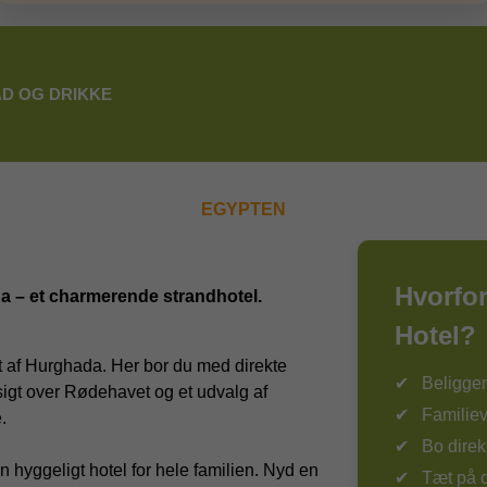
D OG DRIKKE
EGYPTEN
Hvorfo
 – et charmerende strandhotel.
Hotel?
et af Hurghada. Her bor du med direkte
Beligge
igt over Rødehavet og et udvalg af
Familiev
.
Bo direk
hyggeligt hotel for hele familien. Nyd en
Tæt på 