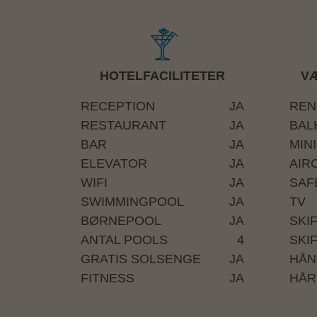
HOTELFACILITETER
VÆ
RECEPTION
JA
REN
RESTAURANT
JA
BAL
BAR
JA
MIN
ELEVATOR
JA
AIR
WIFI
JA
SAF
SWIMMINGPOOL
JA
TV
BØRNEPOOL
JA
SKI
ANTAL POOLS
4
SKIF
GRATIS SOLSENGE
JA
HÅN
FITNESS
JA
HÅR