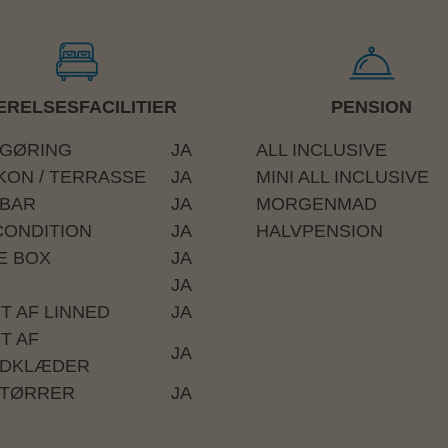
RELSESFACILITIER
PENSION
GØRING
JA
ALL INCLUSIVE
KON / TERRASSE
JA
MINI ALL INCLUSIVE
IBAR
JA
MORGENMAD
CONDITION
JA
HALVPENSION
E BOX
JA
JA
FT AF LINNED
JA
T AF
JA
DKLÆDER
TØRRER
JA