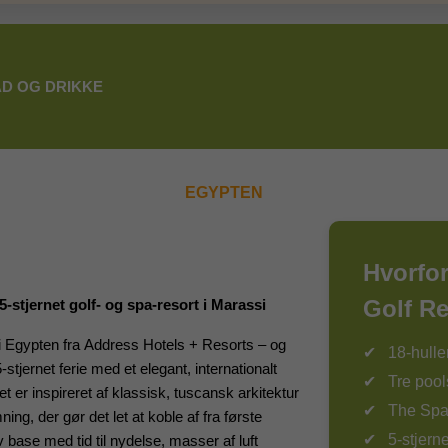
D OG DRIKKE
EGYPTEN
Hvorfo
Golf R
stjernet golf- og spa-resort i Marassi
 i Egypten fra Address Hotels + Resorts – og
18-hulle
tjernet ferie med et elegant, internationalt
Tre pool
et er inspireret af klassisk, tuscansk arkitektur
The Spa
ng, der gør det let at koble af fra første
5-stjern
iv base med tid til nydelse, masser af luft