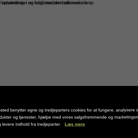
behandlinger og faciliteter, der balancerer krop
d apartments i en rolig, moderne stil med store
 en kulinarisk oplevelse – med både indendørs
sted benytter egne og tredjeparters cookies for at fungere, analysere d
rvice-områder.
dukter og tjenester, hjælpe med vores salgsfremmende og marketing
g levere indhold fra tredjeparter.
Læs mere