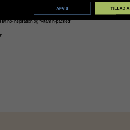
rtment-style” omgivelser
 bar (indendørs og al fresco)
dstillinger
AFVIS
TILLAD A
inger og drikkevarer
latino-inspiration og “vitamin-packed”
en