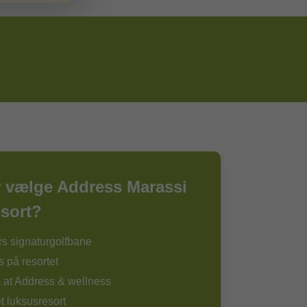
r vælge Address Marassi
esort?
rs signaturgolfbane
s på resortet
 at Address & wellness
et luksusresort