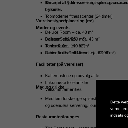
The Spa at Address – roligt spa-univers med 
Resortet tilbyder værelser, suiter og service
og sind
balkoner.
Topmoderne fitnesscenter (24 timer)
Værelsestyper/placering (m²)
Møder og events
Deluxe Room – ca. 43 m²
Ballroom (ca. 250 m²)
Deluxe Golf View – ca. 43 m²
Terrasse (ca. 130 m²)
Junior Suite – ca. 82 m²
Udendørs have til events (ca. 400 m²)
Junior Suite Golf View – ca. 82 m²
Faciliteter (på værelser)
Kaffemaskine og udvalg af te
Luksuriøse toiletartikler
Mad og drikke
Velkomst amenities
Med fem forskellige spisesteder er hver dag
Dette web
og udendørs servering, lounges og quick se
vores pro
indsats o
Restauranter/lounges