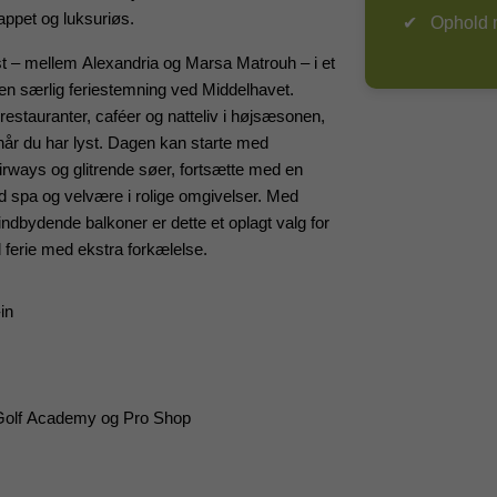
appet og luksuriøs.
Ophold 
st – mellem Alexandria og Marsa Matrouh – i et
en særlig feriestemning ved Middelhavet.
estauranter, caféer og natteliv i højsæsonen,
når du har lyst. Dagen kan starte med
irways og glitrende søer, fortsætte med en
d spa og velvære i rolige omgivelser. Med
, indbydende balkoner er dette et oplagt valg for
d ferie med ekstra forkælelse.
in
 Golf Academy og Pro Shop