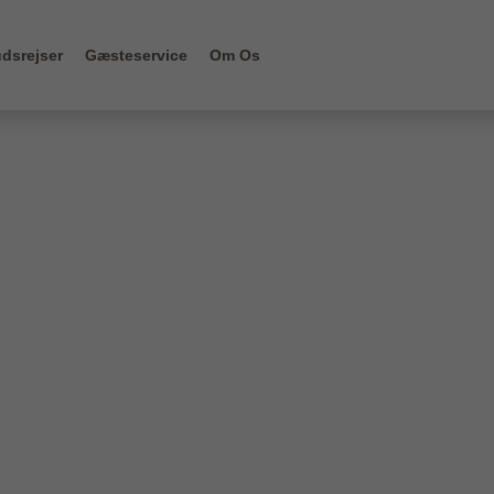
dsrejser
Gæsteservice
Om Os