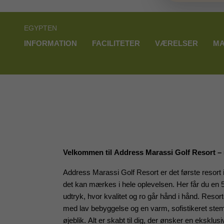
EGYPTEN
INFORMATION
FACILITETER
VÆRELSER
MA
Velkommen til Address Marassi Golf Resort – 5-
Address Marassi Golf Resort er det første resort
det kan mærkes i hele oplevelsen. Her får du en 5-s
udtryk, hvor kvalitet og ro går hånd i hånd. Resort
med lav bebyggelse og en varm, sofistikeret stemni
øjeblik. Alt er skabt til dig, der ønsker en eksklus