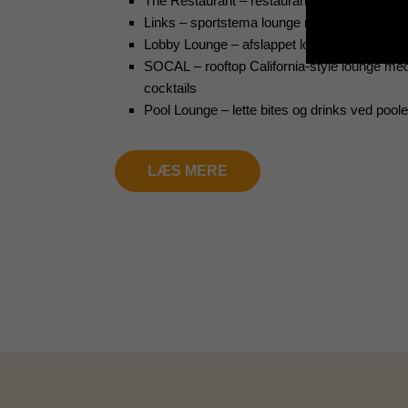
The Restaurant – restaurant i elegante, “apa
Links – sportstema lounge med restaurant og
Cookie in
Lobby Lounge – afslappet lounge til forfriskn
SOCAL – rooftop California-style lounge med 
cocktails
Pool Lounge – lette bites og drinks ved pool
LÆS MERE