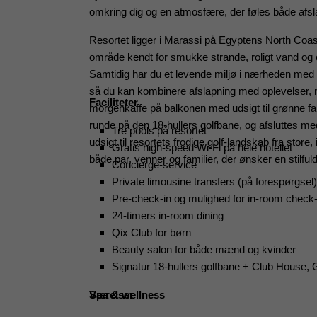
omkring dig og en atmosfære, der føles både afsl
Resortet ligger i Marassi på Egyptens North Coa
område kendt for smukke strande, roligt vand og 
Samtidig har du et levende miljø i nærheden med r
så du kan kombinere afslapning med oplevelser, 
Faciliteter
morgenkaffe på balkonen med udsigt til grønne fa
runde på den 18-hullers golfbane, og afsluttes me
Tre pools på resortet
udsigt til resortets frodige golf-landskab fra store
Gratis high-speed Wi-Fi på hele hotellet
både par, venner og familier, der ønsker en stilful
Concierge-service
Private limousine transfers (på forespørgsel)
Pre-check-in og mulighed for in-room check-
24-timers in-room dining
Qix Club for børn
Beauty salon for både mænd og kvinder
Signatur 18-hullers golfbane + Club House,
Spa & wellness
Værelser