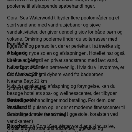
poolerne til afslappende spabehandlinger.
Coral Sea Waterworld tilbyder flere poolområder og et
stort vandland med vandrutsjebaner og sjove
vandaktiviteter, der giver uendelig sjov for både børn og
voksne. Omkring poolerne finder du solterrasser med
Faciliteter
liggestole og parasoller, der er perfekte til at trække sig
Afstande
tilbage og nyde solen og afslapningen. Hotellet har også
Lufthavn: 14 km
direkte adgang til en privat sandstrand med lavt vand,
Nabq Bay: 500 m
hvilket gør stranden børnevenlig. Hvis du vil svømme, er
Old Market: 28 km
der nem adgang til dybere vand fra badebroen.
Naama Bay: 21 km
Hvis du ønsker ren afslapning og foryngelse, kan du
Strand ved hotellet
besøge hotellets spa- og wellnesscenter, der tilbyder
Strand/pool
forskellige behandlinger mod betaling. For dem, der
Vandland
ønsker at få pulsen op, er der et moderne fitnesscenter til
Strand med mole (sand med liggestole, koralsten ved
forskellige former for træning.
vandkanten)
Værelser
Dit ophold på Coral Sea Waterworld er all-inclusive,
Gratis brug af strandhåndklæder, liggestole og