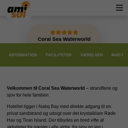
Coral Sea Waterworld
PRISER
INFORMATION
FACILITETER
VÆRELSER
MAD OG
Velkommen til Coral Sea Waterworld
– strandferie og
sjov for hele familien
Hotellet ligger i Nabq Bay med direkte adgang til en
privat sandstrand og udsigt over det krystalklare Røde
Hav og Tiran Island. Der tilbydes en bred vifte af
aktiviteter for gæster i alle aldre, fra sjov og leg i