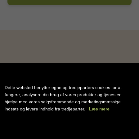
Asian Restaurant
(à la carte, mod betaling)
- Middag: 19:00 – 21:00
Italiensk restaurant (à la carte, mod betaling)
- Middag: 19:00 – 21:00
Snacks
Poolbar
- Is: 11:00 – 14:30
- Mini-buffet: 11:00 – 14:30
Drikkevarer
HOTELFACILITETER
Dette websted benytter egne og tredjeparters cookies for at
fungere, analysere din brug af vores produkter og tjenester,
Pool Bar:
10:00 – 17:00
RECEPTION
JA
hjælpe med vores salgsfremmende og marketingsmæssige
Adult Bar:
16:00 – 20:00
RESTAURANT
JA
indsats og levere indhold fra tredjeparter.
Læs mere
Lobby Bar:
24/7
BAR
JA
ELEVATOR
JA
WIFI
JA
Cookie indstillinger
SWIMMINGPOOL
JA
Vigtig information
BØRNEPOOL
JA