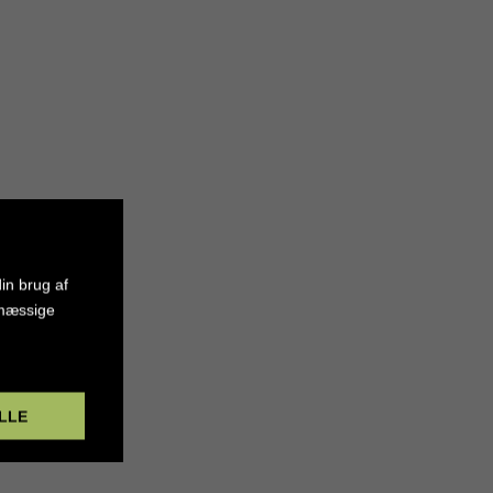
in brug af
smæssige
LLE