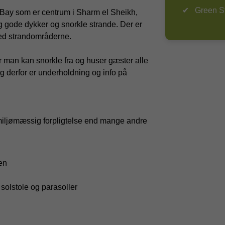
Green Sta
 Bay som er centrum i Sharm el Sheikh,
g gode dykker og snorkle strande. Der er
ed strandområderne.
r man kan snorkle fra og huser gæster alle
 og derfor er underholdning og info på
 miljømæssig forpligtelse end mange andre
en
solstole og parasoller