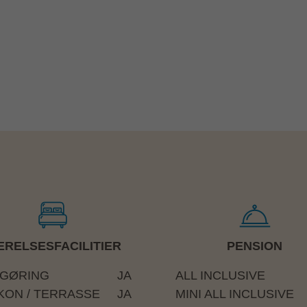
 ekstra betaling for importerede mærker.
dgang
ing af is fra buffeten, som dessert. Is kan
RELSESFACILITIER
PENSION
GØRING
JA
ALL INCLUSIVE
KON / TERRASSE
JA
MINI ALL INCLUSIVE