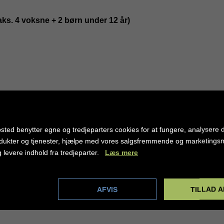
aks. 4 voksne + 2 børn under 12 år)
 købe en opkobling af gangen. Pris og
information omkring åbningstiderne for
or Amisol Travels kontrol.
 og snacks mellem måltiderne.
vedrestaurant Tiran.
sted benytter egne og tredjeparters cookies for at fungere, analysere d
dukter og tjenester, hjælpe med vores salgsfremmende og marketing
g levere indhold fra tredjeparter.
Læs mere
auna, dampbad, indendørs & opvarmet
måltiderne
dstillinger
AFVIS
TILLAD A
r der ekstra gebyr for oplysning af bane)
ce, kaffe & te. Til frokost og aftensmad
flasker.