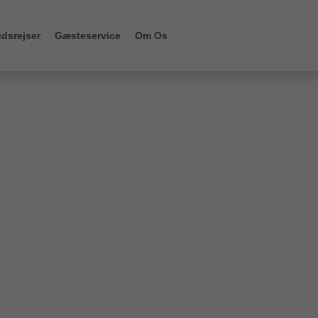
dsrejser
Gæsteservice
Om Os