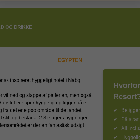
D OG DRIKKE
EGYPTEN
iensk inspireret hyggeligt hotel i Nabq
Hvorfo
Resort
der vil ned og slappe af på ferien, men også
Hotellet er super hyggelig og ligger på et
ig fra det ene poolområde til det andet.
Beligge
t stil, og består af 2-3 etagers bygninger,
På stran
dørsområdet er der en fantastisk udsigt
All inclu
Hyggelig