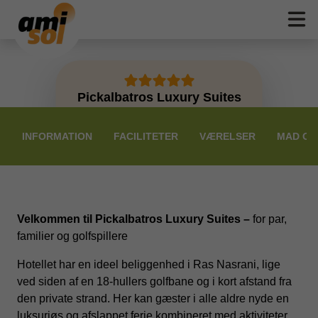
Pickalbatros Luxury Suites
PRISER
INFORMATION
FACILITETER
VÆRELSER
MAD OG
Velkommen til Pickalbatros Luxury Suites –
for par,
familier og golfspillere
Hotellet har en ideel beliggenhed i Ras Nasrani, lige
ved siden af en 18-hullers golfbane og i kort afstand fra
den private strand. Her kan gæster i alle aldre nyde en
luksuriøs og afslappet ferie kombineret med aktiviteter