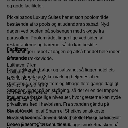
og gode faciliteter.
Pickalbatros Luxury Suites har et stort poolområde
bestående af to pools og et udendørs spabad. Nyd
dagen ved poolen på solsengen med skygge fra
parasollen. Poolområdet ligger lige ved siden af
restauranterne og barerne, så du kan bestille
Faciliteter
forfriskninger i løbet af dagen og altså har det hele inden
Afstande
for en kort rækkevidde.
Lufthavn: 7 km
Foretrækker du bølger og saltvand, så ligger hotellets
Golfbane: 500 m
private strand kun 3 km væk og betjenes af en
Naama Bay: 4,7 km
shuttlebus, der kører frem og tilbage flere gange dagligt.
SOHO Square: 8 km
Stranden ligger på en skråning, så der er en del trapper
Old Market, Hadaba: 14 km
imellem de forskellige niveauer, hvor gæsterne kan nyde
Strand: ca. 3 km
privatlivets fred i havbrisen. Fra stranden går du på
Strand/pool
badebro ud til et af Sharm el Sheikhs smukkeste
Privat strandområde ved søsterhotellet Pickalbatros Golf
koralrev, hvor du kan snorkle og se de mange smukke
Beach Resort, gratis shuttlebus.
farverige fisk. Så vi anbefaler at tage snorkelmasken på