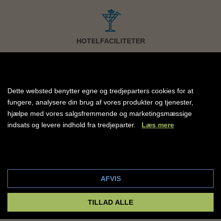
Internet
HOTELFACILITETER
Wi-Fi tilgængelig mod betaling
RECEPTION
JA
RESTAURANT
JA
BAR
JA
ELEVATOR
JA
Dette websted benytter egne og tredjeparters cookies for at
Andet
WIFI
JA
fungere, analysere din brug af vores produkter og tjenester,
SWIMMINGPOOL
JA
hjælpe med vores salgsfremmende og marketingsmæssige
Antal værelser 154
BØRNEPOOL
JA
indsats og levere indhold fra tredjeparter.
Læs mere
ANTAL POOLS
2
GRATIS SOLSENGE
JA
Elevator på hotellet
FITNESS
JA
Cookie indstillinger
Ingen trafik i området
AFVIS
TILLAD ALLE
VÆRELSESFACILITIER