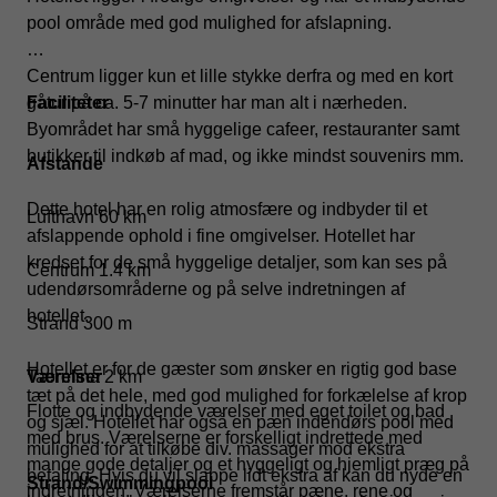
pool område med god mulighed for afslapning.
Centrum ligger kun et lille stykke derfra og med en kort
gåtur på ca. 5-7 minutter har man alt i nærheden.
Faciliteter
Byområdet har små hyggelige cafeer, restauranter samt
butikker til indkøb af mad, og ikke mindst souvenirs mm.
Afstande
Dette hotel har en rolig atmosfære og indbyder til et
Lufthavn 60 km
afslappende ophold i fine omgivelser. Hotellet har
kredset for de små hyggelige detaljer, som kan ses på
Centrum 1.4 km
udendørsområderne og på selve indretningen af
hotellet.
Strand 300 m
Hotellet er for de gæster som ønsker en rigtig god base
Taormina 2 km
Værelser
tæt på det hele, med god mulighed for forkælelse af krop
Flotte og indbydende værelser med eget toilet og bad
og sjæl. Hotellet har også en pæn indendørs pool med
med brus. Værelserne er forskelligt indrettede med
mulighed for at tilkøbe div. massager mod ekstra
mange gode detaljer og et hyggeligt og hjemligt præg på
betaling. Hvis du vil slappe lidt ekstra af kan du nyde en
Strand/Swimmingpool
indretningen. Værelserne fremstår pæne, rene og