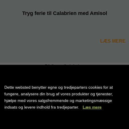
Tryg ferie til Calabrien med Amisol
LÆS MERE
FAQ om Calabrien
Dette websted benytter egne og tredjeparters cookies for at
fungere, analysere din brug af vores produkter og tjenester,
hjælpe med vores salgsfremmende og marketingsmæssige
indsats og levere indhold fra tredjeparter.
Læs mere
Kan man leje bil hos Amisol?
Cookie indstillinger