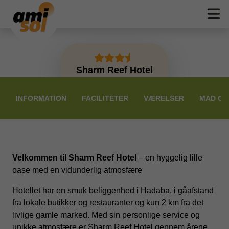
Sharm Reef Hotel
PRISER
INFORMATION
FACILITETER
VÆRELSER
MAD OG
Velkommen til Sharm Reef Hotel
– en hyggelig lille
oase med en vidunderlig atmosfære
Hotellet har en smuk beliggenhed i Hadaba, i gåafstand
fra lokale butikker og restauranter og kun 2 km fra det
livlige gamle marked. Med sin personlige service og
unikke atmosfære er Sharm Reef Hotel gennem årene