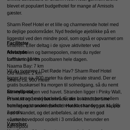
blevet et populært budgethotel for mange af Amisols
gæster.
Sharm Reef Hotel er et lille og charmerende hotel med
to dejlige poolområder. Nyd fredelige øjeblikke på en
liggestol ved den mindre pool, som også er opvarmet om
Faciliteter
vinteren. Eller deltag i de sjove aktiviteter ved
Afstande
hovedpoolen og børnepoolen, mens du nyder
Lufthavn: 18 km
forfriskninger fra poolbaren hele dagen.
Naama Bay: 7 km
Vil du svømme i Det Røde Hav? Sharm Reef Hotel
Old Market: 2 km
ligger kun ca. 900 meter fra den private strand. Der er
Strand ca. 900 meter
gratis buskørsel fra morgen til solnedgang, så du nemt
Strand/pool
kan nyde dagen ved havet. Stranden ligger i Pinky Wall,
Privat strand med badebro. Gratis bustransport mellem
et smukt og beskyttet område, der er kendt for sine
hotellet og stranden (sidste retur fra stranden ca. kl. 18).
fremragende snorkleforhold. Hotellet har bygget trapper
2 pools:
ned til vandet, og det anbefales, at du er en god
- 1 stor hovedpool opdelt i 3 områder, herunder en
svømmer.
Værelser
børnepool