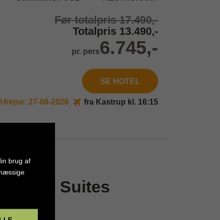
Før totalpris 17.490,-
Totalpris 13.490,-
6.745,-
pr. pers
SE HOTEL
Afrejse: 27-08-2026
fra Kastrup kl. 16:15
in brug af
kh
smæssige
 Luxury Suites
LLE