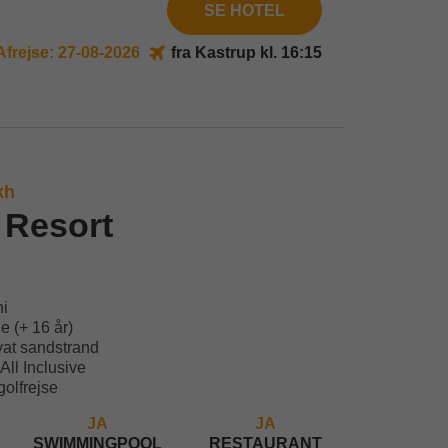
SE HOTEL
Afrejse: 27-08-2026
fra Kastrup kl. 16:15
kh
 Resort
ni
e (+ 16 år)
ivat sandstrand
ll Inclusive
olfrejse
JA
JA
SWIMMINGPOOL
RESTAURANT