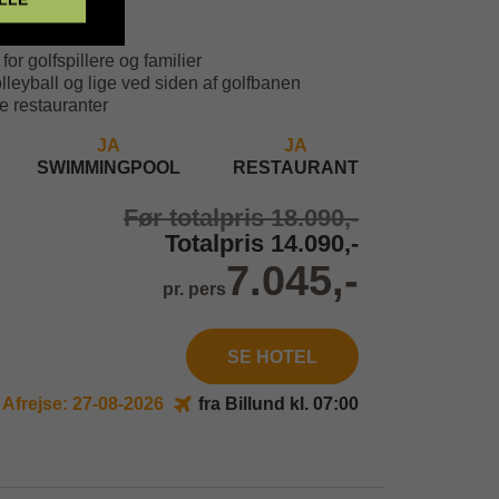
ni
sk koralrev
 for golfspillere og familier
lleyball og lige ved siden af golfbanen
re restauranter
JA
JA
SWIMMINGPOOL
RESTAURANT
Før totalpris 18.090,-
Totalpris 14.090,-
7.045,-
pr. pers
SE HOTEL
Afrejse: 27-08-2026
fra Billund kl. 07:00