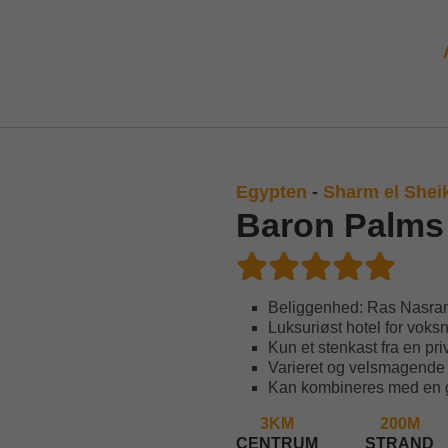
Egypten
-
Sharm el Shei
Baron Palms
Beliggenhed: Ras Nasra
Luksuriøst hotel for voksn
Kun et stenkast fra en pr
Varieret og velsmagende A
Kan kombineres med en g
3KM
200M
CENTRUM
STRAND