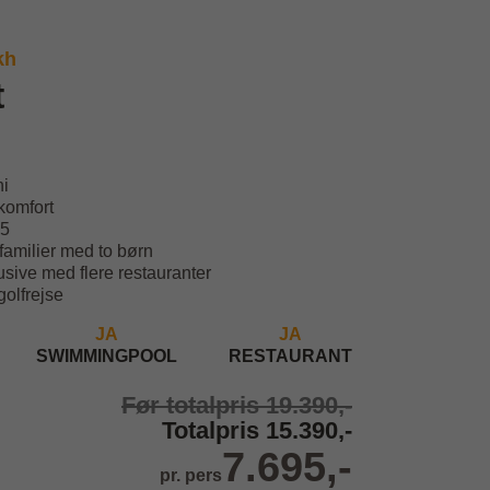
kh
t
ni
komfort
25
 familier med to børn
usive med flere restauranter
olfrejse
JA
JA
SWIMMINGPOOL
RESTAURANT
Før totalpris 19.390,-
Totalpris 15.390,-
7.695,-
pr. pers