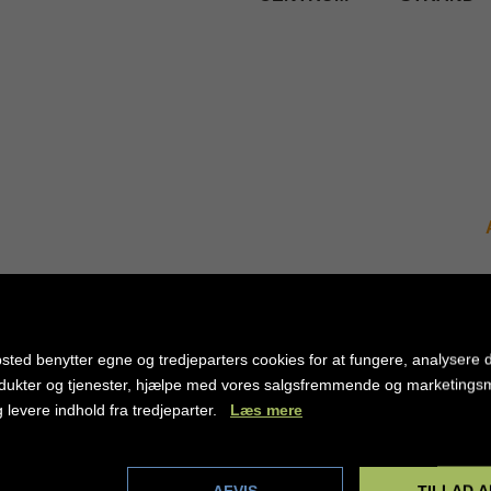
sted benytter egne og tredjeparters cookies for at fungere, analysere d
Egypten
-
Sharm el Shei
dukter og tjenester, hjælpe med vores salgsfremmende og marketing
Pickalbatros
g levere indhold fra tredjeparter.
Læs mere
dstillinger
AFVIS
TILLAD A