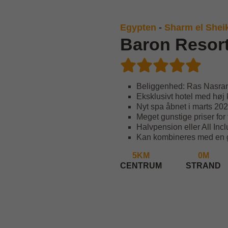
Egypten
-
Sharm el Shei
Baron Resor
Beliggenhed: Ras Nasra
Eksklusivt hotel med høj 
Nyt spa åbnet i marts 20
Meget gunstige priser for
Halvpension eller All Incl
Kan kombineres med en g
5KM
0M
CENTRUM
STRAND