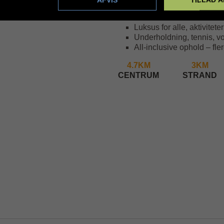
Beliggenhed: Ras Nasra
Privat strand med fantasti
Luksus for alle, aktiviteter
Underholdning, tennis, vo
All-inclusive ophold – fle
4.7KM
3KM
CENTRUM
STRAND