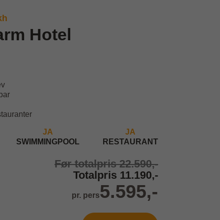
kh
arm Hotel
ev
 par
stauranter
JA
JA
SWIMMINGPOOL
RESTAURANT
Før totalpris 22.590,-
Totalpris 11.190,-
5.595,-
pr. pers