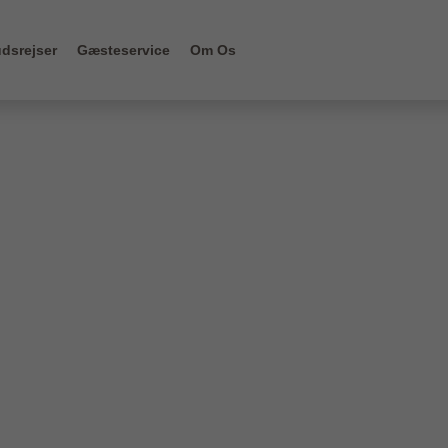
dsrejser
Gæsteservice
Om Os