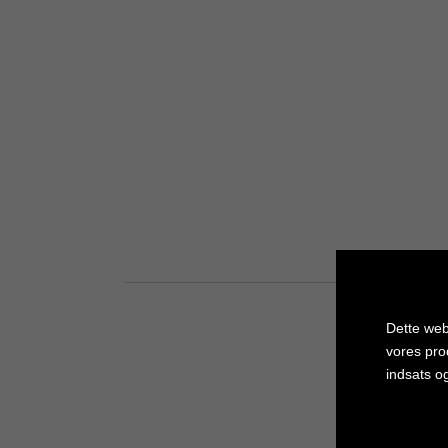
Dette web
vores pro
indsats o
Cookie in