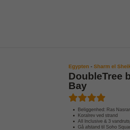
Egypten
-
Sharm el Shei
DoubleTree b
Bay
Beliggenhed: Ras Nasran
Koralrev ved strand
All Inclusive & 3 vandrut
Gå afstand til Soho Squa