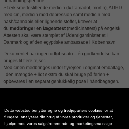
behandlingsperiode.
Stærk smertestillende medicin (fx tramadol, morfin), ADHD-
medicin, medicin mod depression samt medicin med
hash/cannabis eller lignende stoffer, kræver at
du
medbringer en lægeattest
(medicinattest) på engelsk.
Attesten skal være stemplet af Udenrigsministeriet i
Danmark og af den egyptiske ambassade i København.
Dokumentet har ingen udløbsdato – én godkendelse kan
bruges til flere rejser.
Medicinen medbringes under flyrejsen i original emballage,
i den mængde + lidt ekstra du skal bruge på ferien +
opbevares i en separat genlukkelig pose i håndbagagen.
Praktisk info:
Vejledning til stempel hos UM,
klik her
Vejledning til stempen hos den egyptiske ambassade i
Dette websted benytter egne og tredjeparters cookies for at
København,
klik her
fungere, analysere din brug af vores produkter og tjenester,
hjælpe med vores salgsfremmende og marketingsmæssige
Læs mere om reglerne for medicin på rejsen på