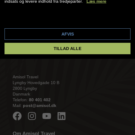
indsats og levere indhold fra tredjeparter.
Læs mere
Udenrigsministeriets hjemmeside her »
Cookie indstillinger
AFVIS
TILLAD ALLE
Amisol Travel
Lyngby Hovedgade 10 B
2800 Lyngby
Danmark
Telefon:
80 401 402
Mail:
post@amisol.dk
Om Amisol Travel